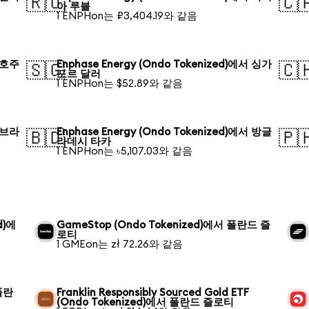
🇷🇺
🇨
아 루블
1 ENPHon는 ₽3,404.19와 같음
서 호주
Enphase Energy (Ondo Tokenized)에서 싱가
🇸🇬
🇨
포르 달러
1 ENPHon는 $52.89와 같음
서 브라
Enphase Energy (Ondo Tokenized)에서 방글
🇧🇩
🇵
라데시 타카
1 ENPHon는 ৳5,107.03와 같음
d)에
GameStop (Ondo Tokenized)에서 폴란드 즐
로티
1 GMEon는 zł 72.26와 같음
 폴란
Franklin Responsibly Sourced Gold ETF
(Ondo Tokenized)에서 폴란드 즐로티