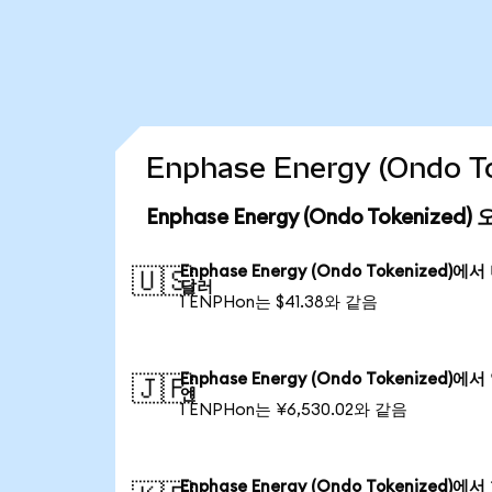
Enphase Energy (Ondo
Enphase Energy (Ondo Tokenize
Enphase Energy (Ondo Tokenized)에
🇺🇸
달러
1 ENPHon는 $41.38와 같음
Enphase Energy (Ondo Tokenized)에
🇯🇵
엔
1 ENPHon는 ¥6,530.02와 같음
Enphase Energy (Ondo Tokenized)에