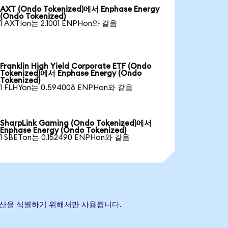
AXT (Ondo Tokenized)에서 Enphase Energy
(Ondo Tokenized)
1 AXTIon는 2.1001 ENPHon와 같음
Franklin High Yield Corporate ETF (Ondo
Tokenized)에서 Enphase Energy (Ondo
Tokenized)
1 FLHYon는 0.594008 ENPHon와 같음
SharpLink Gaming (Ondo Tokenized)에서
Enphase Energy (Ondo Tokenized)
1 SBETon는 0.152490 ENPHon와 같음
조 자산을 식별하기 위해서만 사용됩니다.