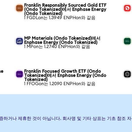
Franklin Responsibly Sourced Gold ETF
(Ondo Tokenized)에서 Enphase Energy
(Ondo Tokenized)
1 FGDLon는 1.3949 ENPHon와 같음
MP Materials (Ondo Tokenized)에서
Enphase Energy (Ondo Tokenized)
1 MPon는 1.2740 ENPHon와 같음
se
Franklin Focused Growth ETF (Ondo
Tokenized)에서 Enphase Energy (Ondo
Tokenized)
1 FFOGon는 1.2090 ENPHon와 같음
 후원, 보증하거나 제휴한 것이 아닙니다. 회사명 및 기타 상표는 기초 참