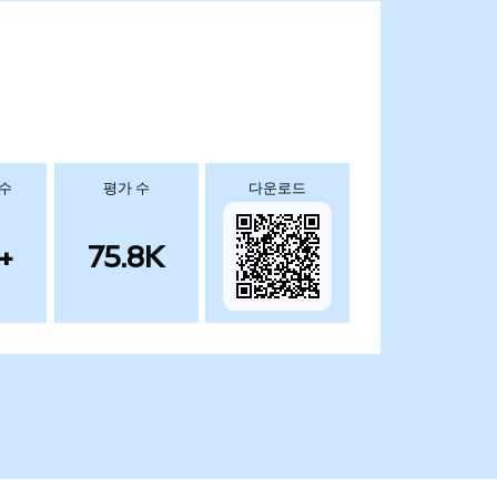
 수
평가 수
다운로드
+
75.8K