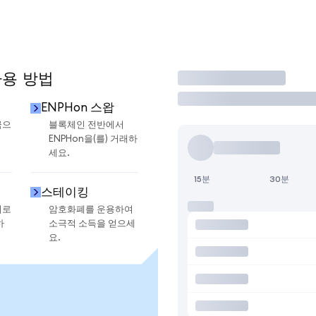
사용 방법
거래
ENPHon 스왑
금으
블록체인 전반에서
ENPHon을(를) 거래하
세요.
15분
30분
스테이킹
지로
암호화폐를 운용하여
하
소극적 소득을 얻으세
요.