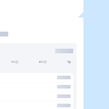
1시간
4시간
1일