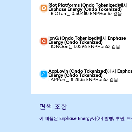
Riot Platforms (Ondo Tokenized)에서
Enphase Energy (Ondo Tokenized)
1 RIOTon는 0.504110 ENPHon와 같음
IonQ (Ondo Tokenized)에서 Enphase
Energy (Ondo Tokenized)
1 IONQon는 1.0396 ENPHon와 같음
AppLovin (Ondo Tokenized)에서 Enpha
Energy (Ondo Tokenized)
1 APPon는 8.2835 ENPHon와 같음
면책 조항
이 제품은 Enphase Energy이(가) 발행,