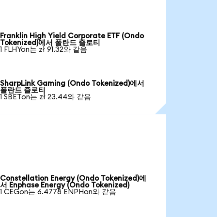
Franklin High Yield Corporate ETF (Ondo
Tokenized)에서 폴란드 즐로티
1 FLHYon는 zł 91.32와 같음
SharpLink Gaming (Ondo Tokenized)에서
폴란드 즐로티
1 SBETon는 zł 23.44와 같음
Constellation Energy (Ondo Tokenized)에
서 Enphase Energy (Ondo Tokenized)
1 CEGon는 6.4778 ENPHon와 같음