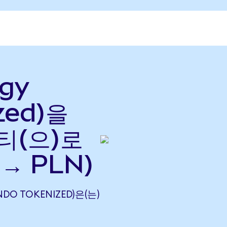
rgy
zed)을
티(으)로
→ PLN)
NDO TOKENIZED)은(는)