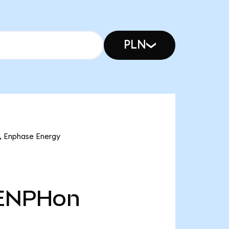
PLN
Enphase Energy
ENPHon