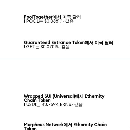
PoolTogether에서 미국 달러
1 POOL는 $0.0381와 같음
Guaranteed Entrance Token에서 미국 달러
1 GET는 $0.0701와 같음
Wrapped SUI (Universal)에서 Ethernity
Chain Token
1 USUI는 43.7694 ERN와 같음
Morpheus Network에서 Ethernity Chain
Token