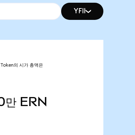
YFII
in Token의 시가 총액은
00만
ERN