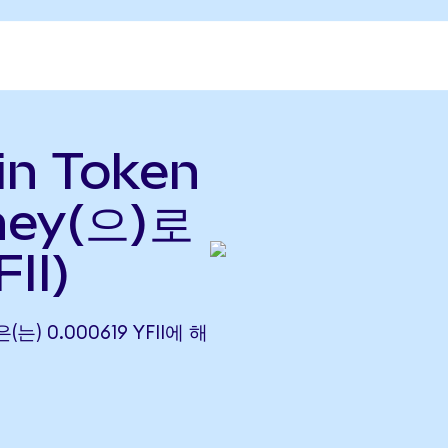
in Token
ney(으)로
II)
은(는) 0.000619 YFII에 해