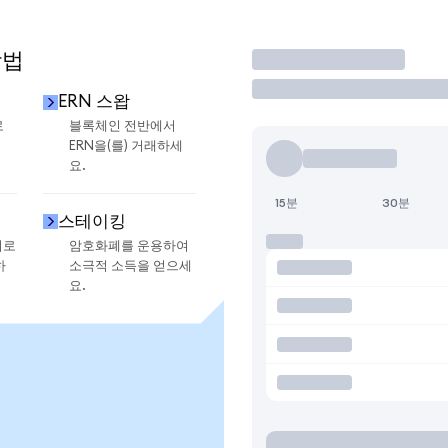
방법
거래
ERN 스왑
로
블록체인 전반에서
ERN을(를) 거래하세
요.
15분
30분
스테이킹
지로
암호화폐를 운용하여
하
소극적 소득을 얻으세
요.