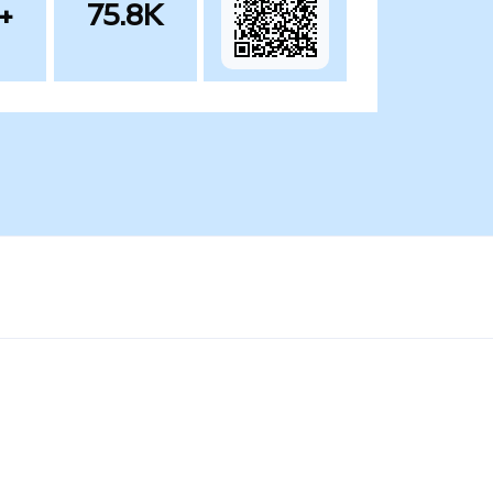
+
75.8K