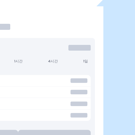
1시간
4시간
1일