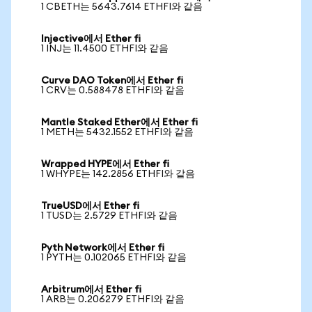
1 CBETH는 5643.7614 ETHFI와 같음
Injective에서 Ether fi
1 INJ는 11.4500 ETHFI와 같음
Curve DAO Token에서 Ether fi
1 CRV는 0.588478 ETHFI와 같음
Mantle Staked Ether에서 Ether fi
1 METH는 5432.1552 ETHFI와 같음
Wrapped HYPE에서 Ether fi
1 WHYPE는 142.2856 ETHFI와 같음
TrueUSD에서 Ether fi
1 TUSD는 2.5729 ETHFI와 같음
Pyth Network에서 Ether fi
1 PYTH는 0.102065 ETHFI와 같음
Arbitrum에서 Ether fi
1 ARB는 0.206279 ETHFI와 같음