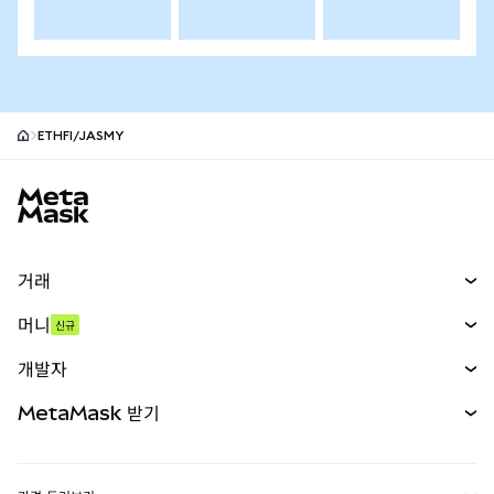
ETHFI/JASMY
MetaMask 사이트 바닥글
거래
스왑
머니
신규
예측 시장
신규
매수
개발자
무기한 선물
신규
카드
문서 보기
MetaMask 받기
실물자산
mUSD
신규
대시보드
Transaction Shield
수익 창출
Smart Accounts Kit
에이전트 지갑
신규