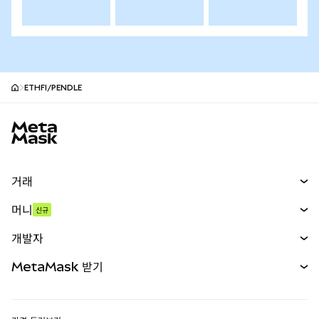
ETHFI/PENDLE
MetaMask 사이트 바닥글
거래
스왑
머니
신규
예측 시장
신규
매수
개발자
무기한 선물
신규
카드
문서 보기
MetaMask 받기
실물자산
mUSD
신규
대시보드
Transaction Shield
수익 창출
Smart Accounts Kit
에이전트 지갑
신규