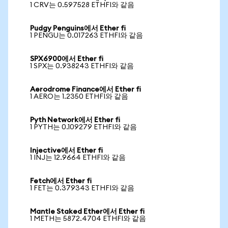
1 CRV는 0.597528 ETHFI와 같음
Pudgy Penguins에서 Ether fi
1 PENGU는 0.017263 ETHFI와 같음
SPX6900에서 Ether fi
1 SPX는 0.938243 ETHFI와 같음
Aerodrome Finance에서 Ether fi
1 AERO는 1.2350 ETHFI와 같음
Pyth Network에서 Ether fi
1 PYTH는 0.109279 ETHFI와 같음
Injective에서 Ether fi
1 INJ는 12.9664 ETHFI와 같음
Fetch에서 Ether fi
1 FET는 0.379343 ETHFI와 같음
Mantle Staked Ether에서 Ether fi
1 METH는 5872.4704 ETHFI와 같음