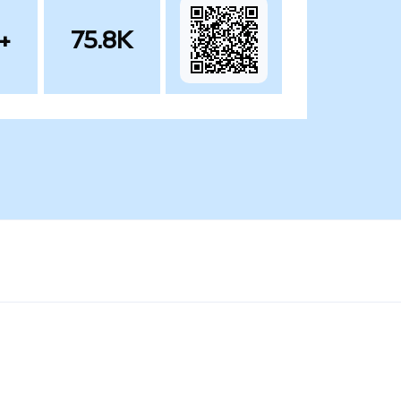
+
75.8K