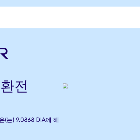
R
 환전
은(는) 9.0868 DIA에 해