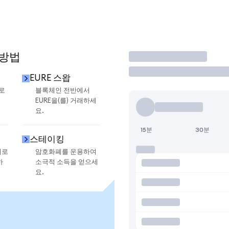
 방법
거래
EURE 스왑
으로
블록체인 전반에서
EURE을(를) 거래하세
요.
15분
30분
스테이킹
지로
암호화폐를 운용하여
하
소극적 소득을 얻으세
요.