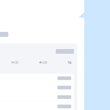
1시간
4시간
1일