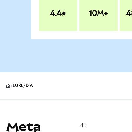
4.4
10M+
4
EURE/DIA
MetaMask 사이트 바닥글
거래