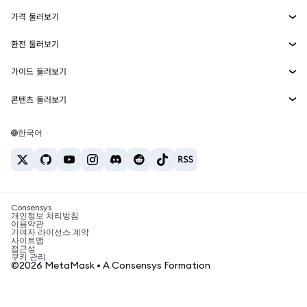
Smart Accounts Kit
에이전트 지갑
신규
가격 둘러보기
임베디드 지갑
Snaps
비트코인 가격
환전 둘러보기
MetaMask Connect
이더리움 가격
보상
신규
BTC를 USD로 환전
솔라나 가격
가이드 둘러보기
Snaps
보안
ETH를 USD로 환전
BTC 매수
시바이누 가격
USDT를 INR로 환전
콘텐츠 둘러보기
웹3 서비스
고객 지원
ETH 매수
페페 가격
비트코인 지갑
BTC를 USDT로 환전
SOL 매수
채용
테더 가격
솔라나 지갑
한국어
BTC를 INR로 환전
PEPE 매수
연락처
USDC 가격
최고의 암호화폐 카드
ETH를 USDT로 환전
USDT 매수
체인링크 가격
최고의 모바일 암호화폐 지갑
USDT를 PHP로 환전
USDC 매수
Polymarket이란?
BTC를 EUR로 환전
SHIB 매수
Consensys
암호화폐 세금 뉴스
개인정보 처리방침
이용약관
BNB 매수
기여자 라이선스 계약
암호화폐 매수 방법
사이트맵
접근성
비트코인 매도 방법
쿠키 관리
©2026 MetaMask • A Consensys Formation