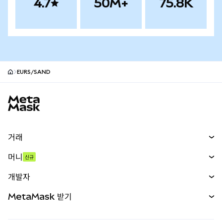
4.7
50M+
75.8K
EURS/SAND
MetaMask 사이트 바닥글
거래
스왑
머니
신규
예측 시장
신규
매수
개발자
무기한 선물
신규
카드
문서 보기
MetaMask 받기
실물자산
mUSD
신규
대시보드
Transaction Shield
수익 창출