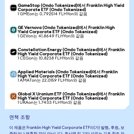
GameStop (Ondo Tokenized)에서 Franklin High Yield
Corporate ETF (Ondo Tokenized)
1 GMEon는 0.792514 FLHYon와 같음
GE Vernova (Ondo Tokenized)에서 Franklin High
Yield Corporate ETF (Ondo Tokenized)
1 GEVon는 41.8649 FLHYon와 같음
Constellation Energy (Ondo Tokenized)에서 Franklin
High Yield Corporate ETF (Ondo Tokenized)
1 CEGon는 10.8238 FLHYon와 같음
Applied Materials (Ondo Tokenized)에서 Franklin
High Yield Corporate ETF (Ondo Tokenized)
1 AMATon는 22.0159 FLHYon와 같음
Global X Uranium ETF (Ondo Tokenized)에서 Franklin
High Yield Corporate ETF (Ondo Tokenized)
1 URAon는 1.7433 FLHYon와 같음
면책 조항
이 제품은 Franklin High Yield Corporate ETF이(가) 발행, 후원, 보
증하거나 제휴한 것이 아닙니다. 회사명 및 기타 상표는 기초 참조 자