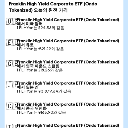
Franklin High Yield Corporate ETF (Ondo
Tokenized) 오늘의 환전 가격
Franklin High Yield Corporate ETF (Ondo Tokenized)
🇺🇸
에서 미국 달러
1 FLHYon는 $24.58와 같음
Franklin High Yield Corporate ETF (Ondo Tokenized)
🇪🇺
에서 유로
1 FLHYon는 €21.29와 같음
Franklin High Yield Corporate ETF (Ondo Tokenized)
🇬🇧
에서 영국 파운드 스털링
1 FLHYon는 £18.26와 같음
Franklin High Yield Corporate ETF (Ondo Tokenized)
🇯🇵
에서 일본 엔
1 FLHYon는 ¥3,879.64와 같음
Franklin High Yield Corporate ETF (Ondo Tokenized)
🇨🇳
에서 중국 위안화
1 FLHYon는 ¥165.90와 같음
Franklin High Yield Corporate ETF (Ondo Tokenized)
🇹🇷