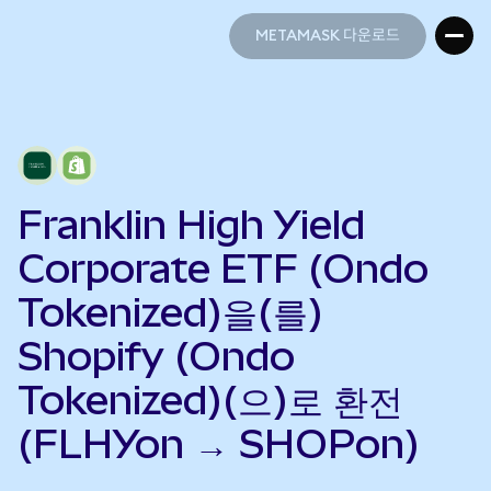
METAMASK 다운로드
METAMASK 다운로드
Franklin High Yield
Corporate ETF (Ondo
Tokenized)을(를)
Shopify (Ondo
Tokenized)(으)로 환전
(FLHYon → SHOPon)