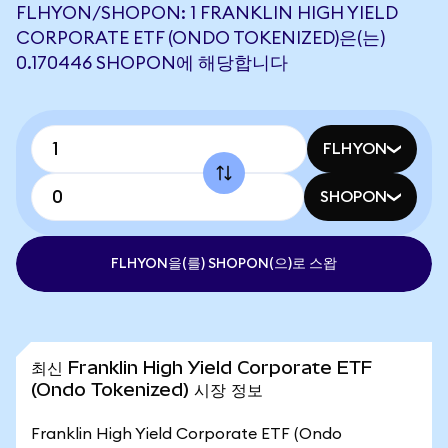
FLHYON/SHOPON: 1 FRANKLIN HIGH YIELD
CORPORATE ETF (ONDO TOKENIZED)은(는)
0.170446 SHOPON에 해당합니다
FLHYON
SHOPON
FLHYON을(를) SHOPON(으)로 스왑
최신 Franklin High Yield Corporate ETF
(Ondo Tokenized) 시장 정보
Franklin High Yield Corporate ETF (Ondo