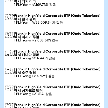
에서 터키 리라
1 FLHYon는 ₺1,169.71와 같음
Franklin High Yield Corporate ETF (Ondo Tokenized)
🇰🇷
에서 한국 원화
1 FLHYon는 ₩35,009.84와 같음
Franklin High Yield Corporate ETF (Ondo Tokenized)
🇷🇺
에서 러시아 루블
1 FLHYon는 ₽2,005.61와 같음
Franklin High Yield Corporate ETF (Ondo Tokenized)
🇨🇦
에서 캐나다 달러
1 FLHYon는 $34.44와 같음
Franklin High Yield Corporate ETF (Ondo Tokenized)
🇦🇺
에서 호주 달러
1 FLHYon는 $34.89와 같음
Franklin High Yield Corporate ETF (Ondo Tokenized)
🇸🇬
에서 싱가포르 달러
1 FLHYon는 $31.51와 같음
Franklin High Yield Corporate ETF (Ondo Tokenized)
🇨🇭