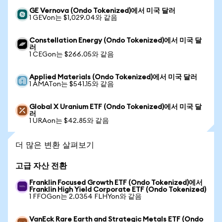
GE Vernova (Ondo Tokenized)에서 미국 달러
1 GEVon는 $1,029.04와 같음
Constellation Energy (Ondo Tokenized)에서 미국 달
러
1 CEGon는 $266.05와 같음
Applied Materials (Ondo Tokenized)에서 미국 달러
1 AMATon는 $541.15와 같음
Global X Uranium ETF (Ondo Tokenized)에서 미국 달
러
1 URAon는 $42.85와 같음
더 많은 변환 살펴보기
고급 자산 전환
Franklin Focused Growth ETF (Ondo Tokenized)에서
Franklin High Yield Corporate ETF (Ondo Tokenized)
1 FFOGon는 2.0354 FLHYon와 같음
VanEck Rare Earth and Strategic Metals ETF (Ondo