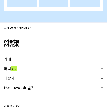
FLHYon/SHOPon
MetaMask 사이트 바닥글
거래
스왑
머니
신규
예측 시장
신규
매수
개발자
무기한 선물
신규
카드
문서 보기
MetaMask 받기
실물자산
mUSD
신규
대시보드
Transaction Shield
수익 창출
Smart Accounts Kit
에이전트 지갑
신규
가격 둘러보기