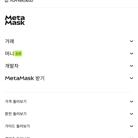
FLHYon/AUD
MetaMask 사이트 바닥글
거래
스왑
머니
신규
예측 시장
신규
매수
개발자
무기한 선물
신규
카드
문서 보기
MetaMask 받기
실물자산
mUSD
신규
대시보드
Transaction Shield
수익 창출
Smart Accounts Kit
에이전트 지갑
신규
가격 둘러보기
임베디드 지갑
Snaps
비트코인 가격
환전 둘러보기
MetaMask Connect
이더리움 가격
보상
신규
BTC를 USD로 환전
솔라나 가격
가이드 둘러보기
Snaps
보안
ETH를 USD로 환전
BTC 매수
시바이누 가격
USDT를 INR로 환전