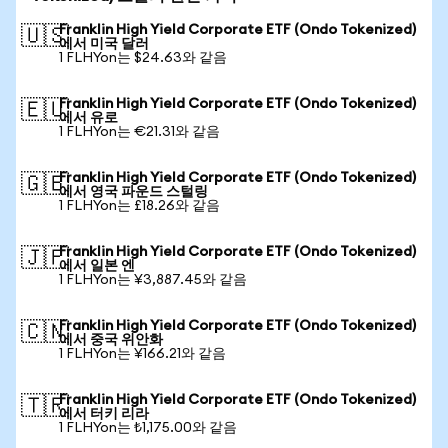
Franklin High Yield Corporate ETF (Ondo Tokenized)
🇺🇸
에서 미국 달러
1 FLHYon는 $24.63와 같음
Franklin High Yield Corporate ETF (Ondo Tokenized)
🇪🇺
에서 유로
1 FLHYon는 €21.31와 같음
Franklin High Yield Corporate ETF (Ondo Tokenized)
🇬🇧
에서 영국 파운드 스털링
1 FLHYon는 £18.26와 같음
Franklin High Yield Corporate ETF (Ondo Tokenized)
🇯🇵
에서 일본 엔
1 FLHYon는 ¥3,887.45와 같음
Franklin High Yield Corporate ETF (Ondo Tokenized)
🇨🇳
에서 중국 위안화
1 FLHYon는 ¥166.21와 같음
Franklin High Yield Corporate ETF (Ondo Tokenized)
🇹🇷
에서 터키 리라
1 FLHYon는 ₺1,175.00와 같음