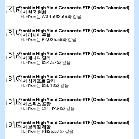
Franklin High Yield Corporate ETF (Ondo Tokenized)
🇰🇷
에서 한국 원화
1 FLHYon는 ₩34,682.66와 같음
Franklin High Yield Corporate ETF (Ondo Tokenized)
🇷🇺
에서 러시아 루블
1 FLHYon는 ₽2,026.58와 같음
Franklin High Yield Corporate ETF (Ondo Tokenized)
🇨🇦
에서 캐나다 달러
1 FLHYon는 $34.37와 같음
Franklin High Yield Corporate ETF (Ondo Tokenized)
🇸🇬
에서 싱가포르 달러
1 FLHYon는 $31.48와 같음
Franklin High Yield Corporate ETF (Ondo Tokenized)
🇨🇭
에서 스위스 프랑
1 FLHYon는 CHF 19.91와 같음
Franklin High Yield Corporate ETF (Ondo Tokenized)
🇧🇷
에서 브라질 헤알
1 FLHYon는 R$125.57와 같음