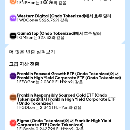
1 ENPHon는 $58.95와 같음
Western Digital (Ondo Tokenized)에서 호주 달러
1 WDCon는 $626.76와 같음
GameStop (Ondo Tokenized)에서 호주 달러
1 GMEon는 $27.32와 같음
더 많은 변환 살펴보기
고급 자산 전환
Franklin Focused Growth ETF (Ondo Tokenized)에서
Franklin High Yield Corporate ETF (Ondo Tokenized)
1 FFOGon는 2.0309 FLHYon와 같음
Franklin Responsibly Sourced Gold ETF (Ondo
Tokenized)에서 Franklin High Yield Corporate ETF
(Ondo Tokenized)
1 FGDLon는 2.3431 FLHYon와 같음
Figma (Ondo Tokenized)에서 Franklin High Yield
Corporate ETF (Ondo Tokenized)
1 FIGon는 0.943798 FLHYon와 같음