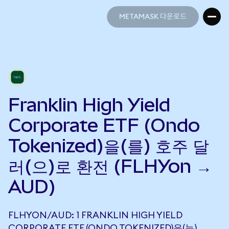
METAMASK 다운로드
METAMASK 다운로드
Franklin High Yield
Corporate ETF (Ondo
Tokenized)을(를) 호주 달
러(으)로 환전 (FLHYon →
AUD)
FLHYON/AUD: 1 FRANKLIN HIGH YIELD
CORPORATE ETF (ONDO TOKENIZED)은(는)