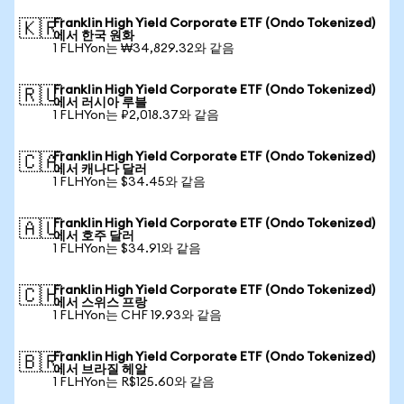
Franklin High Yield Corporate ETF (Ondo Tokenized)
🇰🇷
에서 한국 원화
1 FLHYon는 ₩34,829.32와 같음
Franklin High Yield Corporate ETF (Ondo Tokenized)
🇷🇺
에서 러시아 루블
1 FLHYon는 ₽2,018.37와 같음
Franklin High Yield Corporate ETF (Ondo Tokenized)
🇨🇦
에서 캐나다 달러
1 FLHYon는 $34.45와 같음
Franklin High Yield Corporate ETF (Ondo Tokenized)
🇦🇺
에서 호주 달러
1 FLHYon는 $34.91와 같음
Franklin High Yield Corporate ETF (Ondo Tokenized)
🇨🇭
에서 스위스 프랑
1 FLHYon는 CHF 19.93와 같음
Franklin High Yield Corporate ETF (Ondo Tokenized)
🇧🇷
에서 브라질 헤알
1 FLHYon는 R$125.60와 같음