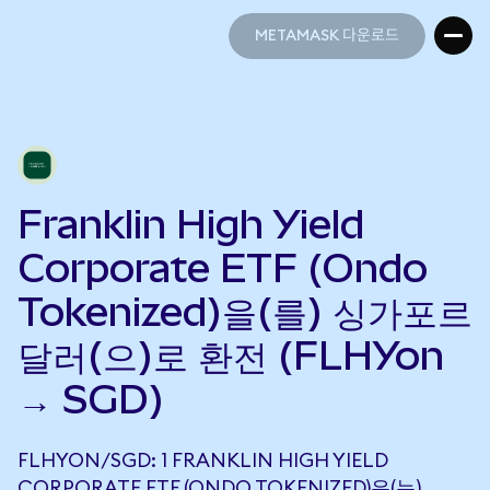
METAMASK 다운로드
METAMASK 다운로드
Franklin High Yield
Corporate ETF (Ondo
Tokenized)을(를) 싱가포르
달러(으)로 환전 (FLHYon
→ SGD)
FLHYON/SGD: 1 FRANKLIN HIGH YIELD
CORPORATE ETF (ONDO TOKENIZED)은(는)