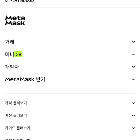
FLHYon/SGD
MetaMask 사이트 바닥글
거래
스왑
머니
신규
예측 시장
신규
매수
개발자
무기한 선물
신규
카드
문서 보기
MetaMask 받기
실물자산
mUSD
신규
대시보드
Transaction Shield
수익 창출
Smart Accounts Kit
에이전트 지갑
신규
가격 둘러보기
임베디드 지갑
Snaps
비트코인 가격
환전 둘러보기
MetaMask Connect
이더리움 가격
보상
신규
BTC를 USD로 환전
솔라나 가격
가이드 둘러보기
Snaps
보안
ETH를 USD로 환전
BTC 매수
시바이누 가격
USDT를 INR로 환전