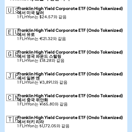
Franklin High Yield Corporate ETF (Ondo Tokenized)
🇺🇸
에서 미국 달러
1 FLHYon는 $24.57와 같음
Franklin High Yield Corporate ETF (Ondo Tokenized)
🇪🇺
에서 유로
1 FLHYon는 €21.32와 같음
Franklin High Yield Corporate ETF (Ondo Tokenized)
🇬🇧
에서 영국 파운드 스털링
1 FLHYon는 £18.28와 같음
Franklin High Yield Corporate ETF (Ondo Tokenized)
🇯🇵
에서 일본 엔
1 FLHYon는 ¥3,891.1와 같음
Franklin High Yield Corporate ETF (Ondo Tokenized)
🇨🇳
에서 중국 위안화
1 FLHYon는 ¥165.80와 같음
Franklin High Yield Corporate ETF (Ondo Tokenized)
🇹🇷
에서 터키 리라
1 FLHYon는 ₺1,172.05와 같음