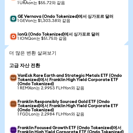
1 URAon는 $55.72와 같음
GE Vernova (Ondo Tokenized)에서 싱가포르 달러
1 GEVon는 $1,303.38와 같음
IonQ (Ondo Tokenized)에서 싱가포르 달러
1 IONQon는 $51.75와 같음
더 많은 변환 살펴보기
고급 자산 전환
VanEck Rare Earth and Strategic Metals ETF (Ondo
Tokenized)에서 Franklin High Yield Corporate ETF
(Ondo Tokenized)
1 REMXon는 2.9953 FLHYon와 같음
Franklin Responsibly Sourced Gold ETF (Ondo
Tokenized)에서 Franklin High Yield Corporate ETF
(Ondo Tokenized)
1 FGDLon는 2.2984 FLHYon와 같음
Franklin Focused Growth ETF (Ondo Tokenized)에서
Franklin High Yield Corporate ETF (Ondo Tokenized)