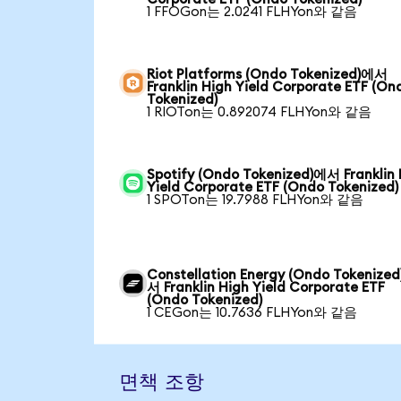
1 FFOGon는 2.0241 FLHYon와 같음
Riot Platforms (Ondo Tokenized)에서
Franklin High Yield Corporate ETF (On
Tokenized)
1 RIOTon는 0.892074 FLHYon와 같음
Spotify (Ondo Tokenized)에서 Franklin 
Yield Corporate ETF (Ondo Tokenized)
1 SPOTon는 19.7988 FLHYon와 같음
Constellation Energy (Ondo Tokenize
서 Franklin High Yield Corporate ETF
(Ondo Tokenized)
1 CEGon는 10.7636 FLHYon와 같음
면책 조항