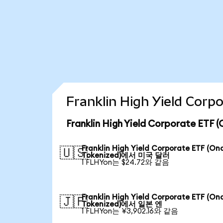
Franklin High Yield Co
Franklin High Yield Corporate E
Franklin High Yield Corporate ETF (On
🇺🇸
Tokenized)에서 미국 달러
1 FLHYon는 $24.72와 같음
Franklin High Yield Corporate ETF (On
🇯🇵
Tokenized)에서 일본 엔
1 FLHYon는 ¥3,902.16와 같음