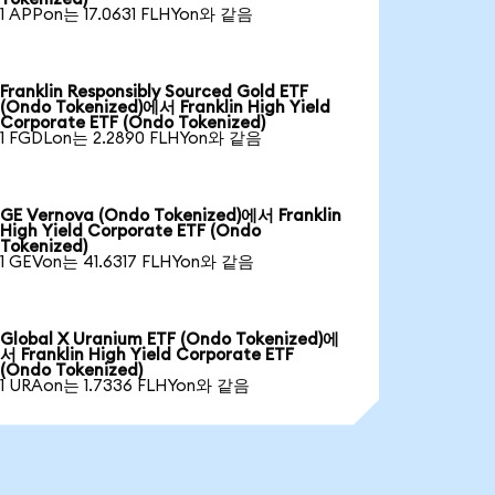
1 APPon는 17.0631 FLHYon와 같음
Franklin Responsibly Sourced Gold ETF
(Ondo Tokenized)에서 Franklin High Yield
Corporate ETF (Ondo Tokenized)
1 FGDLon는 2.2890 FLHYon와 같음
GE Vernova (Ondo Tokenized)에서 Franklin
High Yield Corporate ETF (Ondo
Tokenized)
1 GEVon는 41.6317 FLHYon와 같음
Global X Uranium ETF (Ondo Tokenized)에
서 Franklin High Yield Corporate ETF
(Ondo Tokenized)
1 URAon는 1.7336 FLHYon와 같음