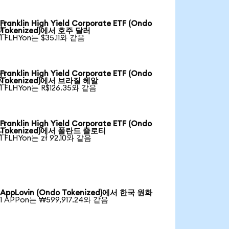
Franklin High Yield Corporate ETF (Ondo

Tokenized)에서 호주 달러
1 FLHYon는 $35.11와 같음
Franklin High Yield Corporate ETF (Ondo

Tokenized)에서 브라질 헤알
1 FLHYon는 R$126.35와 같음
Franklin High Yield Corporate ETF (Ondo

Tokenized)에서 폴란드 즐로티
1 FLHYon는 zł 92.10와 같음
AppLovin (Ondo Tokenized)에서 한국 원화
1 APPon는 ₩599,917.24와 같음