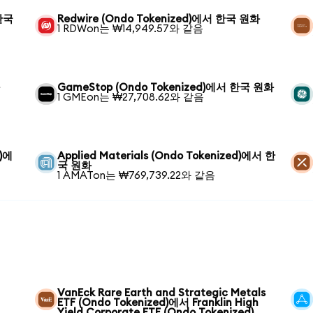
 한국
Redwire (Ondo Tokenized)에서 한국 원화
1 RDWon는 ₩14,949.57와 같음
화
GameStop (Ondo Tokenized)에서 한국 원화
1 GMEon는 ₩27,708.62와 같음
d)에
Applied Materials (Ondo Tokenized)에서 한
국 원화
1 AMATon는 ₩769,739.22와 같음
VanEck Rare Earth and Strategic Metals
ETF (Ondo Tokenized)에서 Franklin High
Yield Corporate ETF (Ondo Tokenized)