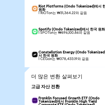
Riot Platforms (Ondo Tokenized)에서
원화
1 RIOTon는 ₩31,364.22와 같음
Spotify (Ondo Tokenized)에서 한국 원
1 SPOTon는 ₩696,100.86와 같음
Constellation Energy (Ondo Tokenize
서 한국 원화
1 CEGon는 ₩378,433.19와 같음
더 많은 변환 살펴보기
고급 자산 전환
Franklin Focused Growth ETF (Ondo
Tokenized)에서 Franklin High Yield
Corporate ETF (Ondo Tokenized)