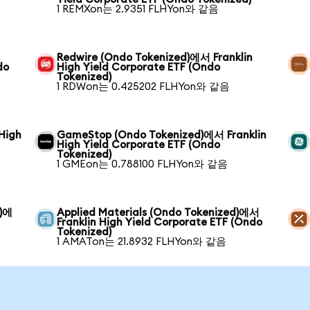
1 REMXon는 2.9351 FLHYon와 같음
Redwire (Ondo Tokenized)에서 Franklin
do
High Yield Corporate ETF (Ondo
Tokenized)
1 RDWon는 0.425202 FLHYon와 같음
High
GameStop (Ondo Tokenized)에서 Franklin
High Yield Corporate ETF (Ondo
Tokenized)
1 GMEon는 0.788100 FLHYon와 같음
d)에
Applied Materials (Ondo Tokenized)에서
Franklin High Yield Corporate ETF (Ondo
Tokenized)
1 AMATon는 21.8932 FLHYon와 같음