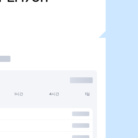
1시간
4시간
1일