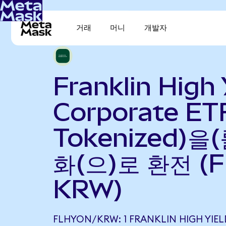
거래
머니
개발자
Franklin High 
Corporate ET
Tokenized)을
화(으)로 환전 (F
KRW)
FLHYON/KRW: 1 FRANKLIN HIGH YIE