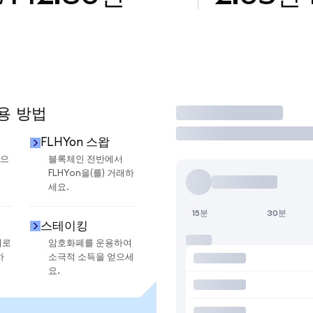
사용 방법
거래
FLHYon 스왑
금으
블록체인 전반에서
FLHYon을(를) 거래하
세요.
15분
30분
스테이킹
지로
암호화폐를 운용하여
하
소극적 소득을 얻으세
요.