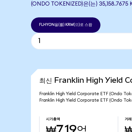
(ONDO TOKENIZED)은(는) 35,158.7
FLHYON을(를) KRW(으)로 스왑
최신 Franklin High Yield 
Franklin High Yield Corporate ETF (O
Franklin High Yield Corporate ETF (Ond
시가총액
거래
₩7.19억