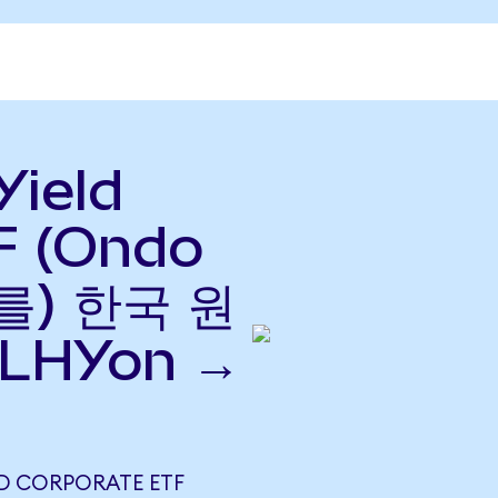
Yield
F (Ondo
(를) 한국 원
LHYon →
LD CORPORATE ETF