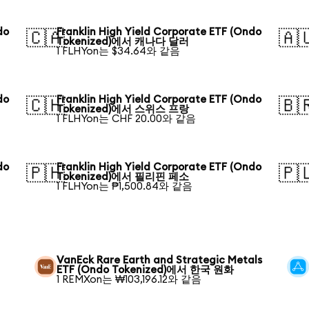
do
Franklin High Yield Corporate ETF (Ondo
🇨🇦
🇦
Tokenized)에서 캐나다 달러
1 FLHYon는 $34.64와 같음
do
Franklin High Yield Corporate ETF (Ondo
🇨🇭
🇧
Tokenized)에서 스위스 프랑
1 FLHYon는 CHF 20.00와 같음
do
Franklin High Yield Corporate ETF (Ondo
🇵🇭
🇵
Tokenized)에서 필리핀 페소
1 FLHYon는 ₱1,500.84와 같음
VanEck Rare Earth and Strategic Metals
ETF (Ondo Tokenized)에서 한국 원화
1 REMXon는 ₩103,196.12와 같음