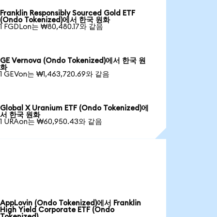
Franklin Responsibly Sourced Gold ETF
(Ondo Tokenized)에서 한국 원화
1 FGDLon는 ₩80,480.17와 같음
GE Vernova (Ondo Tokenized)에서 한국 원
화
1 GEVon는 ₩1,463,720.69와 같음
Global X Uranium ETF (Ondo Tokenized)에
서 한국 원화
1 URAon는 ₩60,950.43와 같음
AppLovin (Ondo Tokenized)에서 Franklin
High Yield Corporate ETF (Ondo
Tokenized)