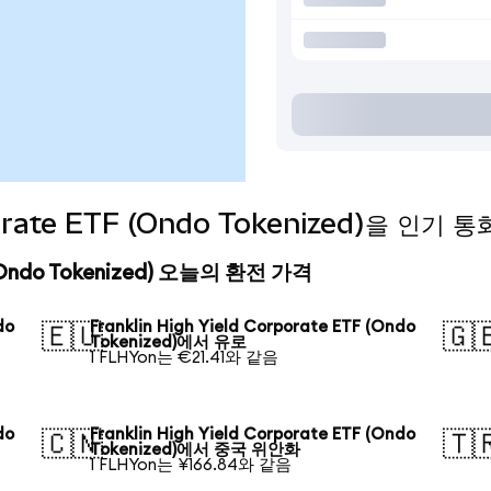
rporate ETF (Ondo Tokenized)을 인
TF (Ondo Tokenized) 오늘의 환전 가격
do
Franklin High Yield Corporate ETF (Ondo
🇪🇺
🇬
Tokenized)에서 유로
1 FLHYon는 €21.41와 같음
do
Franklin High Yield Corporate ETF (Ondo
🇨🇳
🇹
Tokenized)에서 중국 위안화
1 FLHYon는 ¥166.84와 같음