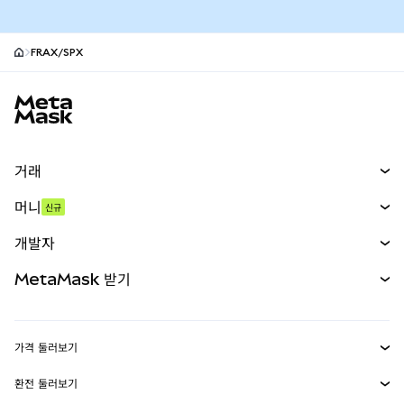
FRAX/SPX
MetaMask 사이트 바닥글
거래
스왑
머니
신규
예측 시장
신규
매수
개발자
무기한 선물
신규
카드
문서 보기
MetaMask 받기
실물자산
mUSD
신규
대시보드
Transaction Shield
수익 창출
Smart Accounts Kit
에이전트 지갑
신규
가격 둘러보기
임베디드 지갑
Snaps
비트코인 가격
환전 둘러보기
MetaMask Connect
이더리움 가격
보상
신규
BTC를 USD로 환전