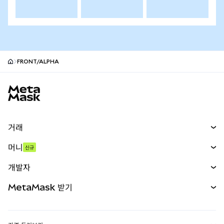
FRONT/ALPHA
MetaMask 사이트 바닥글
거래
스왑
머니
신규
예측 시장
신규
매수
개발자
무기한 선물
신규
카드
문서 보기
MetaMask 받기
실물자산
mUSD
신규
대시보드
Transaction Shield
수익 창출
Smart Accounts Kit
에이전트 지갑
신규