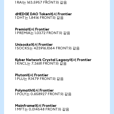
1 RAI는 163.5957 FRONT와 같음
dHEDGE DAO Token에서 Frontier
1 DHT는 1.8416 FRONT와 같음
Premia에서 Frontier
1 PREMIA는 1.0372 FRONT와 같음
Unisocks에서 Frontier
1 SOCKS는 423916.1064 FRONT와 같음
Kyber Network Crystal Legacy에서 Frontier
1 KNCL는 7.3681 FRONT와 같음
Pluton에서 Frontier
1 PLU는 9.1479 FRONT와 같음
Polymath에서 Frontier
1 POLY는 0.658927 FRONT와 같음
Mainframe에서 Frontier
1 MFT는 0.014548 FRONT와 같음