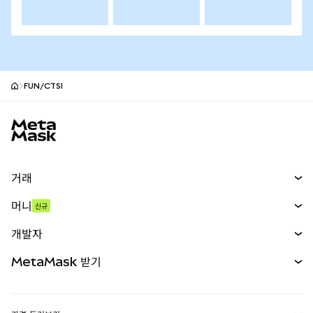
FUN/CTSI
MetaMask 사이트 바닥글
거래
스왑
머니
신규
예측 시장
신규
매수
개발자
무기한 선물
신규
카드
문서 보기
MetaMask 받기
실물자산
mUSD
신규
대시보드
Transaction Shield
수익 창출
Smart Accounts Kit
에이전트 지갑
신규