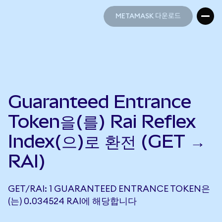
METAMASK 다운로드
METAMASK 다운로드
Guaranteed Entrance
Token을(를) Rai Reflex
Index(으)로 환전 (GET →
RAI)
GET/RAI: 1 GUARANTEED ENTRANCE TOKEN은
(는) 0.034524 RAI에 해당합니다