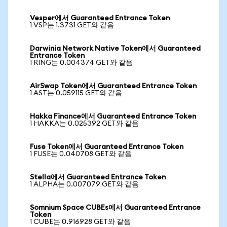
Vesper에서 Guaranteed Entrance Token
1 VSP는 1.3731 GET와 같음
Darwinia Network Native Token에서 Guaranteed
Entrance Token
1 RING는 0.004374 GET와 같음
AirSwap Token에서 Guaranteed Entrance Token
1 AST는 0.059115 GET와 같음
Hakka Finance에서 Guaranteed Entrance Token
1 HAKKA는 0.025392 GET와 같음
Fuse Token에서 Guaranteed Entrance Token
1 FUSE는 0.040708 GET와 같음
Stella에서 Guaranteed Entrance Token
1 ALPHA는 0.007079 GET와 같음
Somnium Space CUBEs에서 Guaranteed Entrance
Token
1 CUBE는 0.916928 GET와 같음