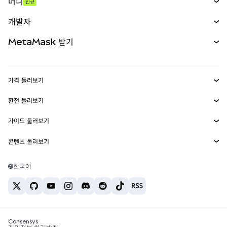
머니
신규
예측 시장
신규
매수
개발자
무기한 선물
신규
카드
문서 보기
MetaMask 받기
실물자산
mUSD
신규
대시보드
Transaction Shield
수익 창출
Smart Accounts Kit
에이전트 지갑
신규
가격 둘러보기
임베디드 지갑
Snaps
비트코인 가격
환전 둘러보기
MetaMask Connect
이더리움 가격
보상
신규
BTC를 USD로 환전
솔라나 가격
가이드 둘러보기
Snaps
보안
ETH를 USD로 환전
BTC 매수
시바이누 가격
USDT를 INR로 환전
콘텐츠 둘러보기
웹3 서비스
고객 지원
ETH 매수
페페 가격
비트코인 지갑
BTC를 USDT로 환전
SOL 매수
채용
테더 가격
솔라나 지갑
한국어
BTC를 INR로 환전
PEPE 매수
연락처
USDC 가격
최고의 암호화폐 카드
ETH를 USDT로 환전
USDT 매수
체인링크 가격
최고의 모바일 암호화폐 지갑
USDT를 PHP로 환전
USDC 매수
Polymarket이란?
BTC를 EUR로 환전
SHIB 매수
Consensys
암호화폐 세금 뉴스