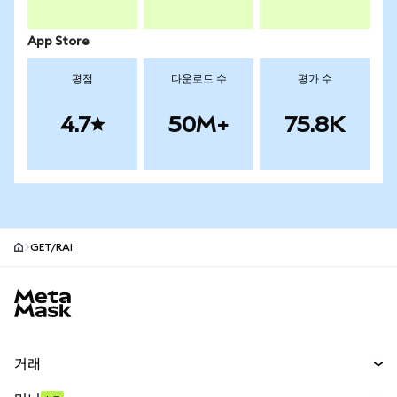
App Store
평점
다운로드 수
평가 수
4.7
50M+
75.8K
GET/RAI
MetaMask 사이트 바닥글
거래
스왑