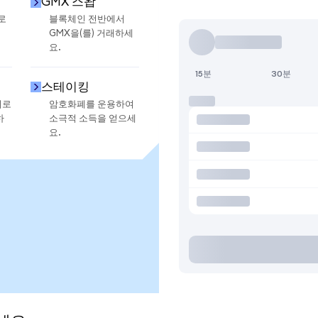
GMX 스왑
로
블록체인 전반에서
GMX을(를) 거래하세
요.
15분
30분
스테이킹
지로
암호화폐를 운용하여
하
소극적 소득을 얻으세
요.