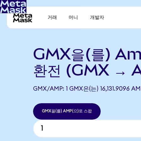
거래
머니
개발자
GMX을(를) Am
환전 (GMX → 
GMX/AMP: 1 GMX은(는) 16,131.909
GMX을(를) AMP(으)로 스왑