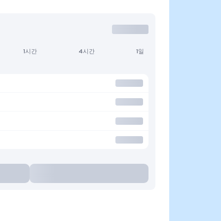
1시간
4시간
1일