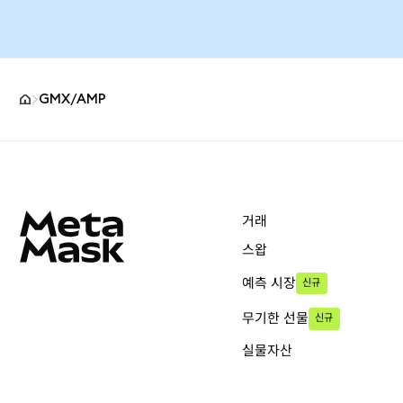
GMX/AMP
MetaMask 사이트 바닥글
거래
스왑
예측 시장
신규
무기한 선물
신규
실물자산