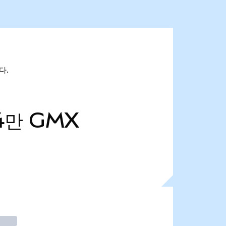
다.
4만
GMX