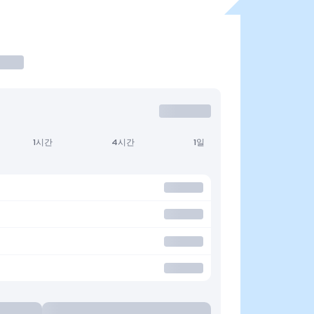
1시간
4시간
1일