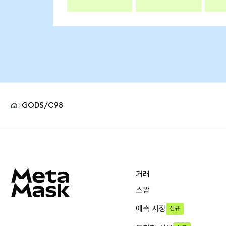
GODS/C98
MetaMask 사이트 바닥글
거래
스왑
예측 시장
신규