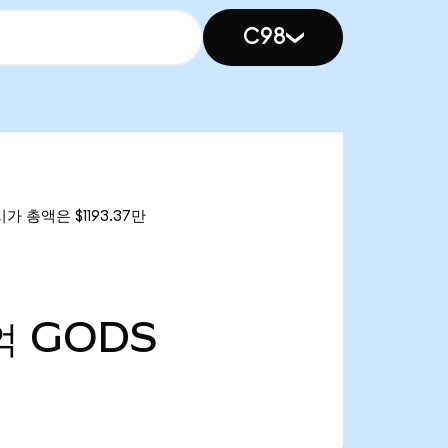
C98
시가 총액은 $1193.37만
억
GODS