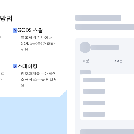
 방법
거래
GODS 스왑
으
블록체인 전반에서
GODS을(를) 거래하
세요.
15분
30분
스테이킹
지로
암호화폐를 운용하여
하
소극적 소득을 얻으세
요.