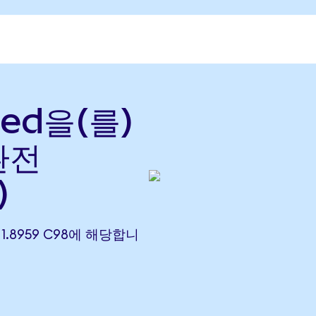
ned을(를)
환전
)
) 1.8959 C98에 해당합니