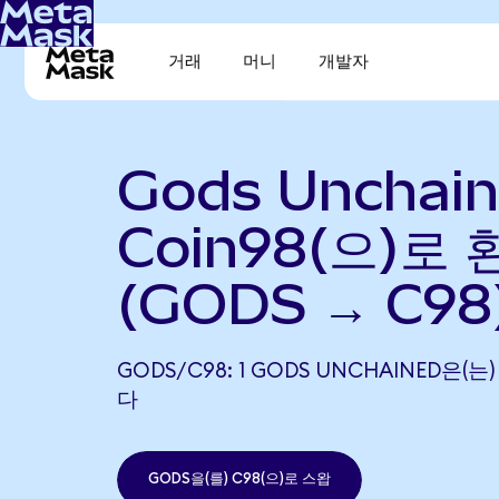
거래
머니
개발자
Gods Unchai
Coin98(으)로 
(GODS → C98
GODS/C98: 1 GODS UNCHAINED은(는
다
GODS을(를) C98(으)로 스왑