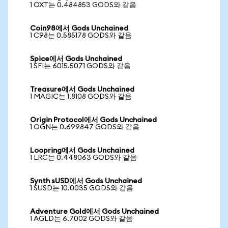
1 OXT는 0.484853 GODS와 같음
Coin98에서 Gods Unchained
1 C98는 0.585178 GODS와 같음
Spice에서 Gods Unchained
1 SFI는 6015.5071 GODS와 같음
Treasure에서 Gods Unchained
1 MAGIC는 1.8108 GODS와 같음
Origin Protocol에서 Gods Unchained
1 OGN는 0.699847 GODS와 같음
Loopring에서 Gods Unchained
1 LRC는 0.448063 GODS와 같음
Synth sUSD에서 Gods Unchained
1 SUSD는 10.0035 GODS와 같음
Adventure Gold에서 Gods Unchained
1 AGLD는 6.7002 GODS와 같음