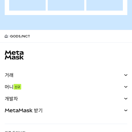
GODS/NCT
MetaMask 사이트 바닥글
거래
스왑
머니
신규
예측 시장
신규
매수
개발자
무기한 선물
신규
카드
문서 보기
MetaMask 받기
실물자산
mUSD
신규
대시보드
Transaction Shield
수익 창출
Smart Accounts Kit
에이전트 지갑
신규