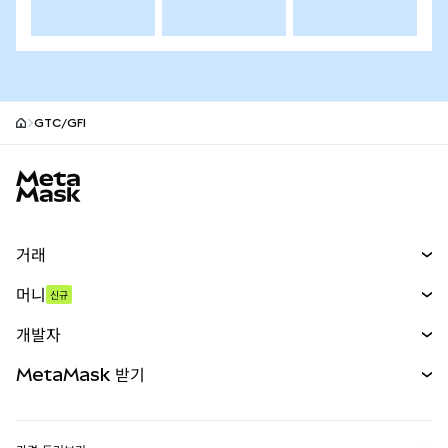
GTC/GFI
MetaMask 사이트 바닥글
거래
스왑
머니
신규
예측 시장
신규
매수
개발자
무기한 선물
신규
카드
문서 보기
MetaMask 받기
실물자산
mUSD
신규
대시보드
Transaction Shield
수익 창출
Smart Accounts Kit
에이전트 지갑
신규