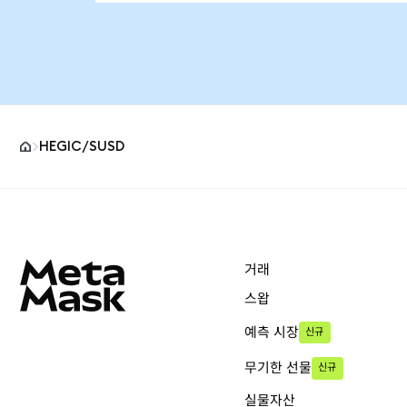
HEGIC/SUSD
MetaMask 사이트 바닥글
거래
스왑
예측 시장
신규
무기한 선물
신규
실물자산