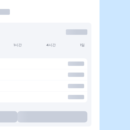
1시간
4시간
1일