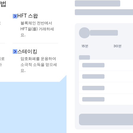
방법
거래
HFT 스왑
로
블록체인 전반에서
HFT을(를) 거래하세
요.
15분
30분
스테이킹
지로
암호화폐를 운용하여
하
소극적 소득을 얻으세
요.