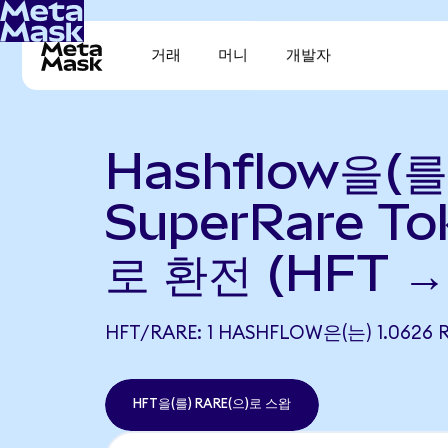
거래
머니
개발자
Hashflow을(를
SuperRare To
로 환전 (HFT →
HFT/RARE: 1 HASHFLOW은(는) 1.06
HFT을(를) RARE(으)로 스왑