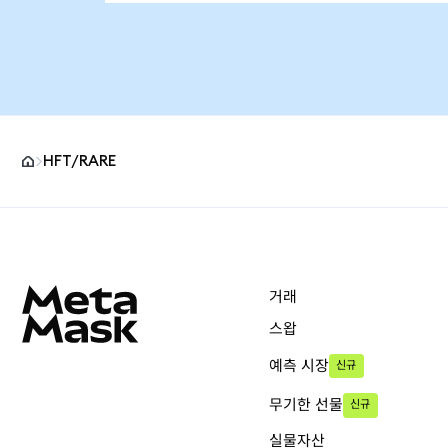
HFT/RARE
MetaMask 사이트 바닥글
거래
스왑
예측 시장
신규
무기한 선물
신규
실물자산