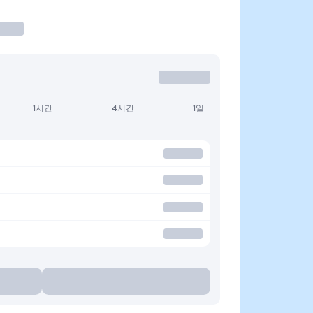
1시간
4시간
1일