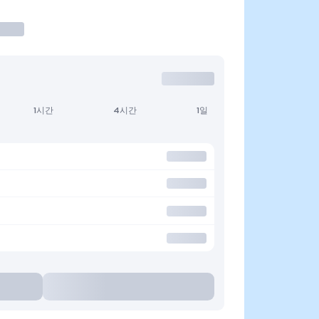
1시간
4시간
1일