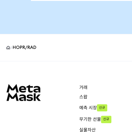
HOPR/RAD
MetaMask 사이트 바닥글
거래
스왑
예측 시장
신규
무기한 선물
신규
실물자산