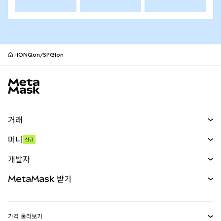
IONQon/SPGIon
MetaMask 사이트 바닥글
거래
스왑
머니
신규
예측 시장
신규
매수
개발자
무기한 선물
신규
카드
문서 보기
MetaMask 받기
실물자산
mUSD
신규
대시보드
Transaction Shield
수익 창출
Smart Accounts Kit
에이전트 지갑
신규
가격 둘러보기