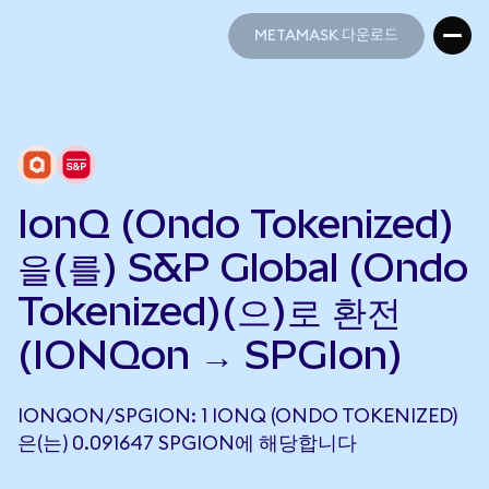
METAMASK 다운로드
METAMASK 다운로드
IonQ (Ondo Tokenized)
을(를) S&P Global (Ondo
Tokenized)(으)로 환전
(IONQon → SPGIon)
IONQON/SPGION: 1 IONQ (ONDO TOKENIZED)
은(는) 0.091647 SPGION에 해당합니다