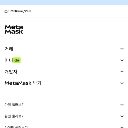
IONQon/PHP
MetaMask 사이트 바닥글
거래
스왑
머니
신규
예측 시장
신규
매수
개발자
무기한 선물
신규
카드
문서 보기
MetaMask 받기
실물자산
mUSD
신규
대시보드
Transaction Shield
수익 창출
Smart Accounts Kit
에이전트 지갑
신규
가격 둘러보기
임베디드 지갑
Snaps
비트코인 가격
환전 둘러보기
MetaMask Connect
이더리움 가격
보상
신규
BTC를 USD로 환전
솔라나 가격
가이드 둘러보기