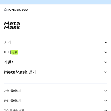
IONQon/SGD
MetaMask 사이트 바닥글
거래
스왑
머니
신규
예측 시장
신규
매수
개발자
무기한 선물
신규
카드
문서 보기
MetaMask 받기
실물자산
mUSD
신규
대시보드
Transaction Shield
수익 창출
Smart Accounts Kit
에이전트 지갑
신규
가격 둘러보기
임베디드 지갑
Snaps
비트코인 가격
환전 둘러보기
MetaMask Connect
이더리움 가격
보상
신규
BTC를 USD로 환전
솔라나 가격
가이드 둘러보기