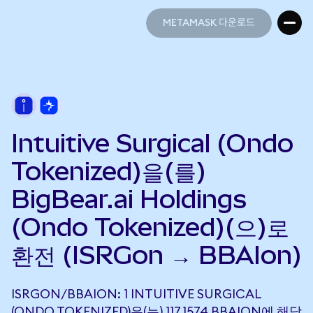
METAMASK 다운로드
METAMASK 다운로드
Intuitive Surgical (Ondo
Tokenized)을(를)
BigBear.ai Holdings
(Ondo Tokenized)(으)로
환전 (ISRGon → BBAIon)
ISRGON/BBAION: 1 INTUITIVE SURGICAL
(ONDO TOKENIZED)은(는) 117.1574 BBAION에 해당