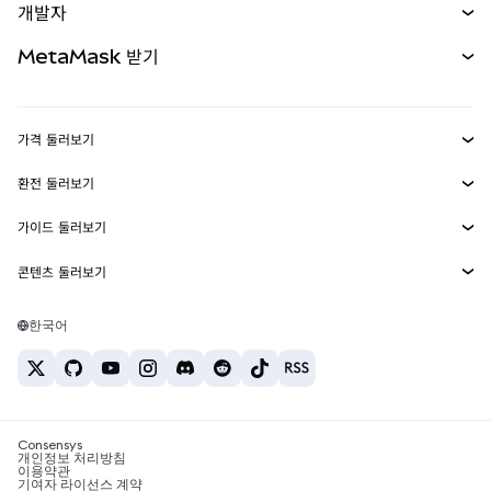
개발자
무기한 선물
신규
카드
문서 보기
MetaMask 받기
실물자산
mUSD
신규
대시보드
Transaction Shield
수익 창출
Smart Accounts Kit
에이전트 지갑
신규
가격 둘러보기
임베디드 지갑
Snaps
비트코인 가격
환전 둘러보기
MetaMask Connect
이더리움 가격
보상
신규
BTC를 USD로 환전
솔라나 가격
가이드 둘러보기
Snaps
보안
ETH를 USD로 환전
BTC 매수
시바이누 가격
USDT를 INR로 환전
콘텐츠 둘러보기
웹3 서비스
고객 지원
ETH 매수
페페 가격
비트코인 지갑
BTC를 USDT로 환전
SOL 매수
채용
테더 가격
솔라나 지갑
한국어
BTC를 INR로 환전
PEPE 매수
연락처
USDC 가격
최고의 암호화폐 카드
ETH를 USDT로 환전
USDT 매수
체인링크 가격
최고의 모바일 암호화폐 지갑
USDT를 PHP로 환전
USDC 매수
Polymarket이란?
BTC를 EUR로 환전
SHIB 매수
Consensys
암호화폐 세금 뉴스
개인정보 처리방침
이용약관
BNB 매수
기여자 라이선스 계약
암호화폐 매수 방법