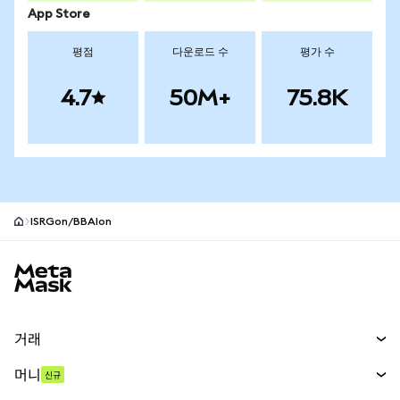
App Store
평점
다운로드 수
평가 수
4.7
50M+
75.8K
ISRGon/BBAIon
MetaMask 사이트 바닥글
거래
스왑
머니
신규
예측 시장
신규
매수