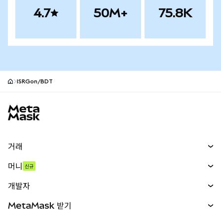
4.7
50M+
75.8K
ISRGon/BDT
MetaMask 사이트 바닥글
거래
스왑
머니
신규
예측 시장
신규
매수
개발자
무기한 선물
신규
카드
문서 보기
MetaMask 받기
실물자산
mUSD
신규
대시보드
Transaction Shield