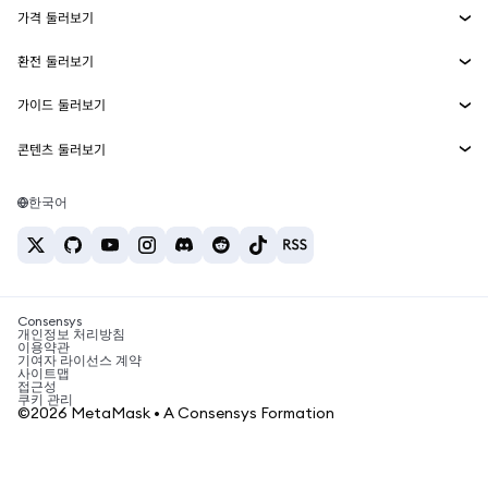
가격 둘러보기
임베디드 지갑
Snaps
비트코인 가격
환전 둘러보기
MetaMask Connect
이더리움 가격
보상
신규
BTC를 USD로 환전
솔라나 가격
가이드 둘러보기
Snaps
보안
ETH를 USD로 환전
BTC 매수
시바이누 가격
USDT를 INR로 환전
콘텐츠 둘러보기
웹3 서비스
고객 지원
ETH 매수
페페 가격
비트코인 지갑
BTC를 USDT로 환전
SOL 매수
채용
테더 가격
솔라나 지갑
한국어
BTC를 INR로 환전
PEPE 매수
연락처
USDC 가격
최고의 암호화폐 카드
ETH를 USDT로 환전
USDT 매수
체인링크 가격
최고의 모바일 암호화폐 지갑
USDT를 PHP로 환전
USDC 매수
Polymarket이란?
BTC를 EUR로 환전
SHIB 매수
Consensys
암호화폐 세금 뉴스
개인정보 처리방침
이용약관
BNB 매수
기여자 라이선스 계약
암호화폐 매수 방법
사이트맵
접근성
비트코인 매도 방법
쿠키 관리
©2026 MetaMask • A Consensys Formation