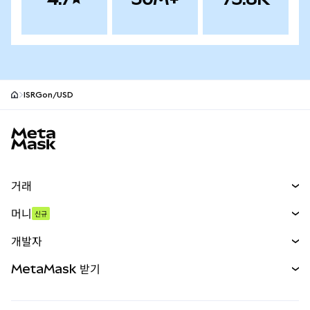
ISRGon/USD
MetaMask 사이트 바닥글
거래
스왑
머니
신규
예측 시장
신규
매수
개발자
무기한 선물
신규
카드
문서 보기
MetaMask 받기
실물자산
mUSD
신규
대시보드
Transaction Shield
수익 창출
Smart Accounts Kit
에이전트 지갑
신규