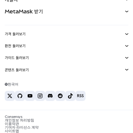
무기한 선물
신규
카드
문서 보기
MetaMask 받기
실물자산
mUSD
신규
대시보드
Transaction Shield
수익 창출
Smart Accounts Kit
에이전트 지갑
신규
가격 둘러보기
임베디드 지갑
Snaps
비트코인 가격
환전 둘러보기
MetaMask Connect
이더리움 가격
보상
신규
BTC를 USD로 환전
솔라나 가격
가이드 둘러보기
Snaps
보안
ETH를 USD로 환전
BTC 매수
시바이누 가격
USDT를 INR로 환전
콘텐츠 둘러보기
웹3 서비스
고객 지원
ETH 매수
페페 가격
비트코인 지갑
BTC를 USDT로 환전
SOL 매수
채용
테더 가격
솔라나 지갑
한국어
BTC를 INR로 환전
PEPE 매수
연락처
USDC 가격
최고의 암호화폐 카드
ETH를 USDT로 환전
USDT 매수
체인링크 가격
최고의 모바일 암호화폐 지갑
USDT를 PHP로 환전
USDC 매수
Polymarket이란?
BTC를 EUR로 환전
SHIB 매수
Consensys
암호화폐 세금 뉴스
개인정보 처리방침
이용약관
BNB 매수
기여자 라이선스 계약
암호화폐 매수 방법
사이트맵