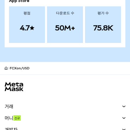
App Store
평점
다운로드 수
평가 수
4.7
50M+
75.8K
FCXon/USD
MetaMask 사이트 바닥글
거래
스왑
머니
신규
예측 시장
신규
매수
개발자