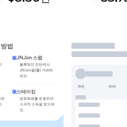
 방법
거래
JNJon 스왑
으
블록체인 전반에서
JNJon을(를) 거래하
세요.
15분
30분
스테이킹
지로
암호화폐를 운용하여
하
소극적 소득을 얻으세
요.