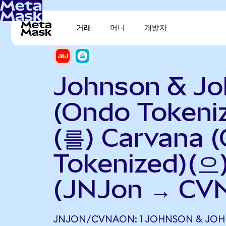
거래
머니
개발자
Johnson & J
(Ondo Tokeni
(를) Carvana 
Tokenized)(
(JNJon → CV
JNJON/CVNAON: 1 JOHNSON & JO