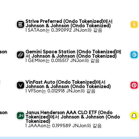
Strive Preferred (Ondo Tokenized)에서
Johnson & Johnson (Ondo Tokenized)
1 SATAon는 0.390992 JNJon와 같음
son
Gemini Space Station (Ondo Tokenized)에
서 Johnson & Johnson (Ondo Tokenized)
1 GEMIon는 0.015517 JNJon와 같음
서
VinFast Auto (Ondo Tokenized)에서
Johnson & Johnson (Ondo Tokenized)
1 VFSon는 0.012918 JNJon와 같음
son
Janus Henderson AAA CLO ETF (Ondo
Tokenized)에서 Johnson & Johnson (Ondo
Tokenized)
1 JAAAon는 0.199589 JNJon와 같음