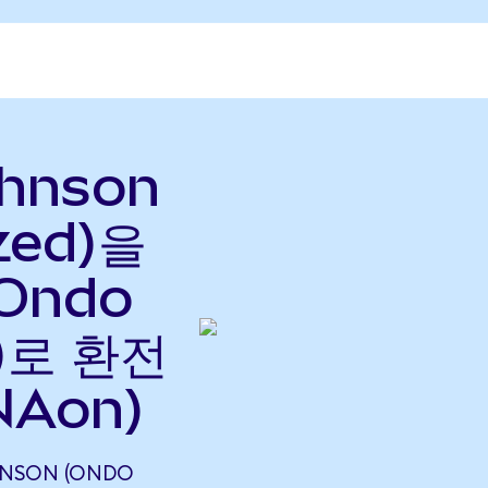
ohnson
zed)을
(Ondo
으)로 환전
NAon)
HNSON (ONDO