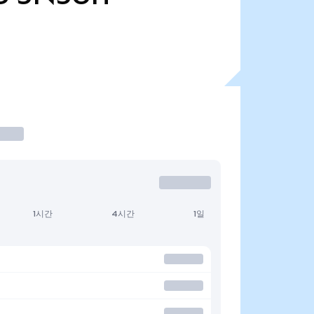
1시간
4시간
1일