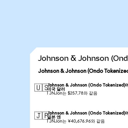
Johnson & Johnson (O
Johnson & Johnson (Ondo Token
Johnson & Johnson (Ondo Tokenized
🇺🇸
미국 달러
1 JNJon는 $257.78와 같음
Johnson & Johnson (Ondo Tokenized
🇯🇵
일본 엔
1 JNJon는 ¥40,676.96와 같음