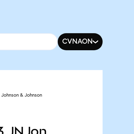
CVNAON
ohnson & Johnson
3
JNJon