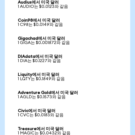
Audius에서 미국 달러
1 AUDIO는 $0.0123와 같음
Coin98에서 미국 달러
1 C98는 $0.0149와 같음
Gigachad에서 미국 달러
1 GIGA는 $0.001872와 같음
DIAdata에서 미국 달러
1 DIA는 $0.1227와 같음
Liquity에서 미국 달러
1 LQTY는 $0.1849와 같음
Adventure Gold에서 미국 달러
1 AGLD는 $0.1573와 같음
Civic에서 미국 달러
1 CVC는 $0.0183와 같음
Treasure에서 미국 달러
1 MAGIC는 $0.0432와 같음