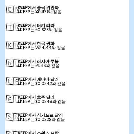
KEEP에서 중국 위안화
🇨🇳
1 KEEP는 ¥0.1171와 같음
KEEP에서 터키 리라
🇹🇷
1 KEEP는 ₺0.828와 같음
KEEP에서 한국 원화
🇰🇷
1 KEEP는 ₩24.44와 같음
KEEP에서 러시아 루블
🇷🇺
1 KEEP는 ₽1.43와 같음
KEEP에서 캐나다 달러
🇨🇦
1 KEEP는 $0.0242와 같음
KEEP에서 호주 달러
🇦🇺
1 KEEP는 $0.0246와 같음
KEEP에서 싱가포르 달러
🇸🇬
1 KEEP는 $0.0222와 같음
KEEP에서 스위스 프랑