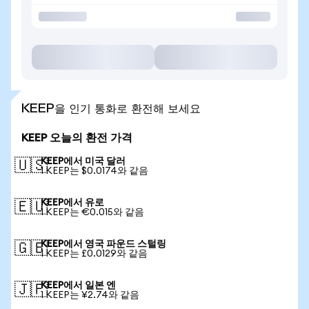
KEEP을 인기 통화로 환전해 보세요
KEEP 오늘의 환전 가격
KEEP에서 미국 달러
🇺🇸
1 KEEP는 $0.0174와 같음
KEEP에서 유로
🇪🇺
1 KEEP는 €0.015와 같음
KEEP에서 영국 파운드 스털링
🇬🇧
1 KEEP는 £0.0129와 같음
KEEP에서 일본 엔
🇯🇵
1 KEEP는 ¥2.74와 같음