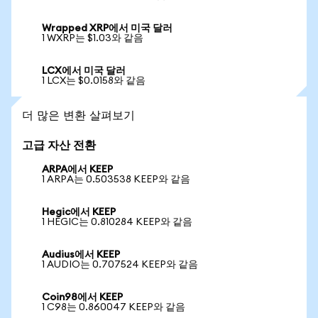
Wrapped XRP에서 미국 달러
1 WXRP는 $1.03와 같음
LCX에서 미국 달러
1 LCX는 $0.0158와 같음
더 많은 변환 살펴보기
고급 자산 전환
ARPA에서 KEEP
1 ARPA는 0.503538 KEEP와 같음
Hegic에서 KEEP
1 HEGIC는 0.810284 KEEP와 같음
Audius에서 KEEP
1 AUDIO는 0.707524 KEEP와 같음
Coin98에서 KEEP
1 C98는 0.860047 KEEP와 같음