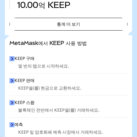
10.00억
KEEP
통계 더 보기
통계 더 보기
MetaMask에서 KEEP 사용 방법
KEEP 구매
몇 번의 탭으로 시작하세요.
KEEP 판매
KEEP을(를) 현금으로 교환하세요.
KEEP 스왑
블록체인 전반에서 KEEP을(를) 거래하세요.
예측
KEEP 및 암호화폐 예측 시장에서 거래하세요.