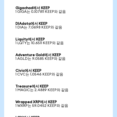
Gigachad에서 KEEP
1 GIGA는 0.107811 KEEP와 같음
DIAdata에서 KEEP
1 DIA는 7.0698 KEEP와 같음
Liquity에서 KEEP
1 LQTY는 10.6511 KEEP와 같음
Adventure Gold에서 KEEP
1 AGLD는 9.0585 KEEP와 같음
Civic에서 KEEP
1 CVC는 1.0546 KEEP와 같음
Treasure에서 KEEP
1 MAGIC는 2.4889 KEEP와 같음
Wrapped XRP에서 KEEP
1 WXRP는 59.0452 KEEP와 같음