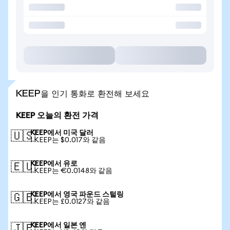
KEEP을 인기 통화로 환전해 보세요
KEEP 오늘의 환전 가격
KEEP에서 미국 달러
🇺🇸
1 KEEP는 $0.017와 같음
KEEP에서 유로
🇪🇺
1 KEEP는 €0.0148와 같음
KEEP에서 영국 파운드 스털링
🇬🇧
1 KEEP는 £0.0127와 같음
KEEP에서 일본 엔
🇯🇵