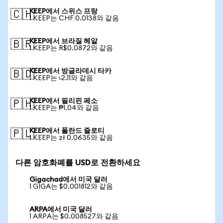
KEEP에서 스위스 프랑
🇨🇭
1 KEEP는 CHF 0.0138와 같음
KEEP에서 브라질 헤알
🇧🇷
1 KEEP는 R$0.0872와 같음
KEEP에서 방글라데시 타카
🇧🇩
1 KEEP는 ৳2.11와 같음
KEEP에서 필리핀 페소
🇵🇭
1 KEEP는 ₱1.04와 같음
KEEP에서 폴란드 즐로티
🇵🇱
1 KEEP는 zł 0.0635와 같음
다른 암호화폐를 USD로 전환하세요
Gigachad에서 미국 달러
1 GIGA는 $0.001812와 같음
ARPA에서 미국 달러
1 ARPA는 $0.008527와 같음