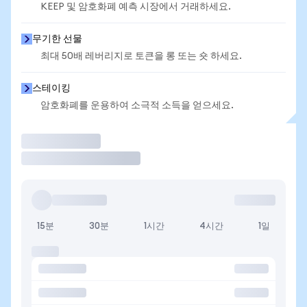
KEEP 및 암호화폐 예측 시장에서 거래하세요.
무기한 선물
최대 50배 레버리지로 토큰을 롱 또는 숏 하세요.
스테이킹
암호화폐를 운용하여 소극적 소득을 얻으세요.
거래
15분
30분
1시간
4시간
1일