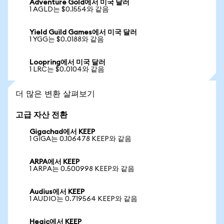
Adventure Gold에서 미국 달러
1 AGLD는 $0.1554와 같음
Yield Guild Games에서 미국 달러
1 YGG는 $0.0188와 같음
Loopring에서 미국 달러
1 LRC는 $0.0104와 같음
더 많은 변환 살펴보기
고급 자산 전환
Gigachad에서 KEEP
1 GIGA는 0.106478 KEEP와 같음
ARPA에서 KEEP
1 ARPA는 0.500998 KEEP와 같음
Audius에서 KEEP
1 AUDIO는 0.719564 KEEP와 같음
Hegic에서 KEEP