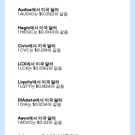
Audius에서 미국 달러
1 AUDIO는 $0.0122와 같음
Hegic에서 미국 달러
1 HEGIC는 $0.0143와 같음
Civic에서 미국 달러
1 CVC는 $0.018와 같음
LCX에서 미국 달러
1 LCX는 $0.0162와 같음
Liquity에서 미국 달러
1 LQTY는 $0.1826와 같음
DIAdata에서 미국 달러
1 DIA는 $0.1236와 같음
Aevo에서 미국 달러
1 AEVO는 $0.02와 같음