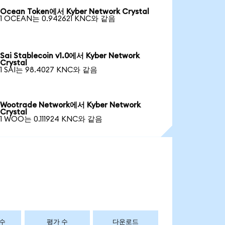
Ocean Token에서 Kyber Network Crystal
1 OCEAN는 0.942621 KNC와 같음
Sai Stablecoin v1.0에서 Kyber Network
Crystal
1 SAI는 98.4027 KNC와 같음
Wootrade Network에서 Kyber Network
Crystal
1 WOO는 0.111924 KNC와 같음
 수
평가 수
다운로드