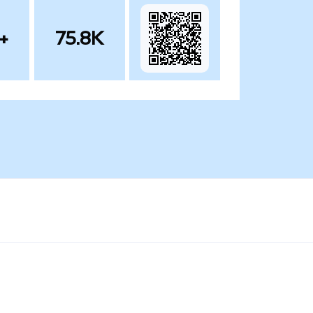
+
75.8K