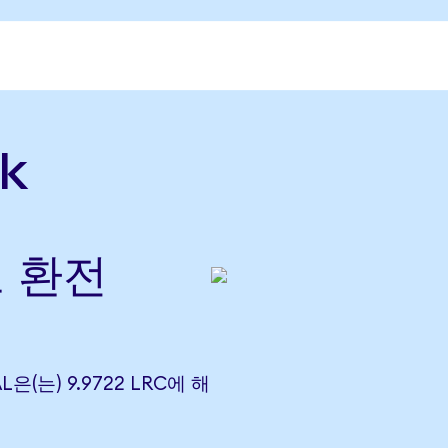
k
로 환전
L은(는) 9.9722 LRC에 해