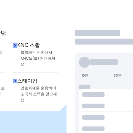
방법
거래
KNC 스왑
로
블록체인 전반에서
KNC을(를) 거래하세
요.
15분
30분
스테이킹
지로
암호화폐를 운용하여
하
소극적 소득을 얻으세
요.