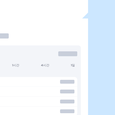
1시간
4시간
1일