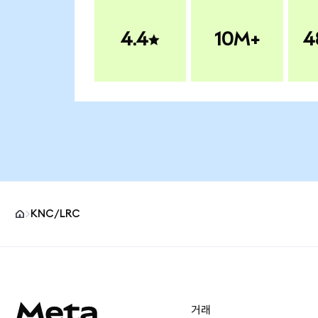
4.4
10M+
4
KNC/LRC
MetaMask 사이트 바닥글
거래