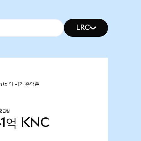
LRC
rystal의 시가 총액은
 공급량
41억
KNC