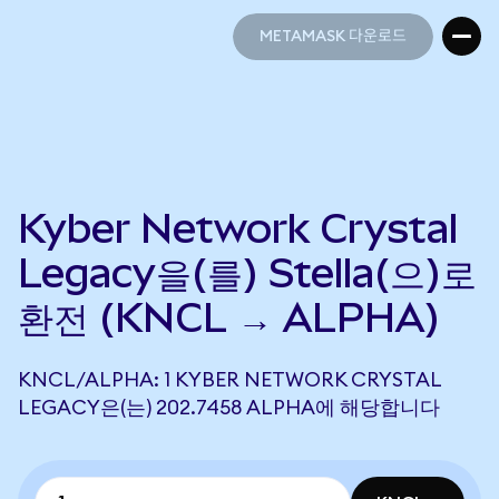
METAMASK 다운로드
METAMASK 다운로드
Kyber Network Crystal
Legacy을(를) Stella(으)로
환전 (KNCL → ALPHA)
KNCL/ALPHA: 1 KYBER NETWORK CRYSTAL
LEGACY은(는) 202.7458 ALPHA에 해당합니다