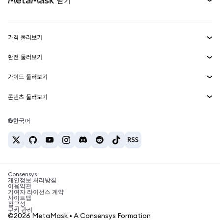
MetaMask 받기
실물자산
mUSD
신규
대시보드
Transaction Shield
수익 창출
Smart Accounts Kit
에이전트 지갑
신규
가격 둘러보기
임베디드 지갑
Snaps
비트코인 가격
환전 둘러보기
MetaMask Connect
이더리움 가격
보상
신규
BTC를 USD로 환전
솔라나 가격
가이드 둘러보기
Snaps
보안
ETH를 USD로 환전
BTC 매수
시바이누 가격
USDT를 INR로 환전
콘텐츠 둘러보기
웹3 서비스
고객 지원
ETH 매수
페페 가격
비트코인 지갑
BTC를 USDT로 환전
SOL 매수
채용
테더 가격
솔라나 지갑
한국어
BTC를 INR로 환전
PEPE 매수
연락처
USDC 가격
최고의 암호화폐 카드
ETH를 USDT로 환전
USDT 매수
체인링크 가격
최고의 모바일 암호화폐 지갑
USDT를 PHP로 환전
USDC 매수
Polymarket이란?
BTC를 EUR로 환전
SHIB 매수
Consensys
암호화폐 세금 뉴스
개인정보 처리방침
이용약관
BNB 매수
기여자 라이선스 계약
암호화폐 매수 방법
사이트맵
접근성
비트코인 매도 방법
쿠키 관리
©2026 MetaMask • A Consensys Formation