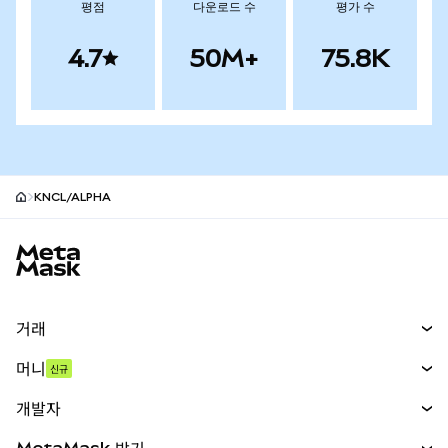
평점
다운로드 수
평가 수
4.7
50M+
75.8K
KNCL/ALPHA
MetaMask 사이트 바닥글
거래
스왑
머니
신규
예측 시장
신규
매수
개발자
무기한 선물
신규
카드
문서 보기