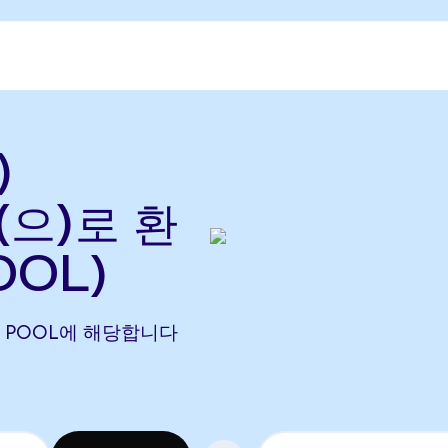
)
r(으)로 환
OOL)
3669 POOL에 해당합니다