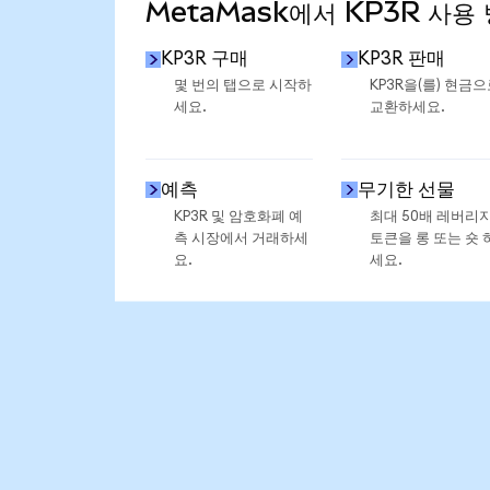
MetaMask에서 KP3R 사용
KP3R 구매
KP3R 판매
몇 번의 탭으로 시작하
KP3R을(를) 현금
세요.
교환하세요.
예측
무기한 선물
KP3R 및 암호화폐 예
최대 50배 레버리
측 시장에서 거래하세
토큰을 롱 또는 숏 
요.
세요.