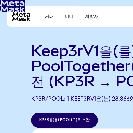
거래
머니
개발자
Keep3rV1을(를
PoolTogethe
전 (KP3R → P
KP3R/POOL: 1 KEEP3RV1은(는) 28.
KP3R을(를) POOL(으)로 스왑