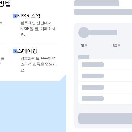
 방법
거래
KP3R 스왑
으로
블록체인 전반에서
KP3R을(를) 거래하세
요.
15분
30분
스테이킹
지로
암호화폐를 운용하여
하
소극적 소득을 얻으세
요.