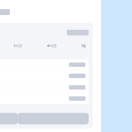
1시간
4시간
1일