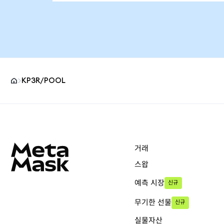
KP3R/POOL
MetaMask 사이트 바닥글
거래
스왑
예측 시장
신규
무기한 선물
신규
실물자산