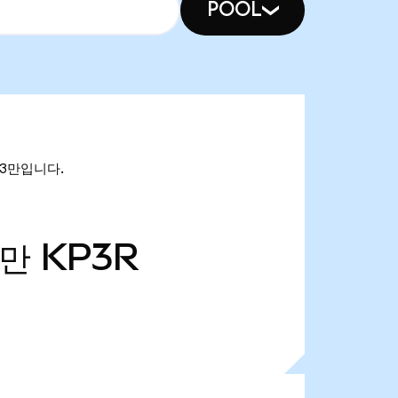
POOL
.13만입니다.
4만
KP3R