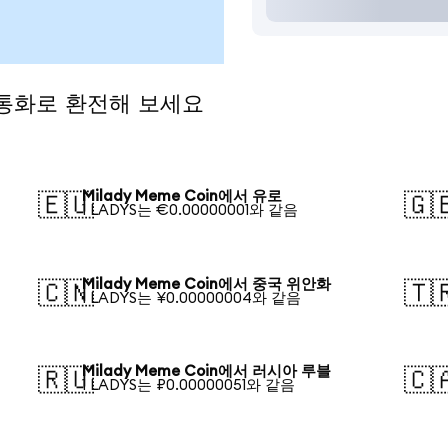
기 통화로 환전해 보세요
Milady Meme Coin에서 유로
🇪🇺
🇬
1 LADYS는 €0.00000001와 같음
Milady Meme Coin에서 중국 위안화
🇨🇳
🇹
1 LADYS는 ¥0.00000004와 같음
Milady Meme Coin에서 러시아 루블
🇷🇺
🇨
1 LADYS는 ₽0.00000051와 같음