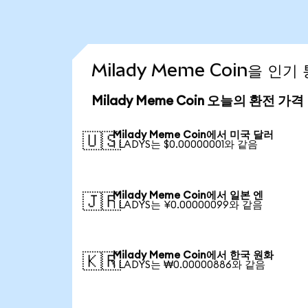
Milady Meme Coin을 인
Milady Meme Coin 오늘의 환전 가격
Milady Meme Coin에서 미국 달러
🇺🇸
1 LADYS는 $0.00000001와 같음
Milady Meme Coin에서 일본 엔
🇯🇵
1 LADYS는 ¥0.00000099와 같음
Milady Meme Coin에서 한국 원화
🇰🇷
1 LADYS는 ₩0.00000886와 같음