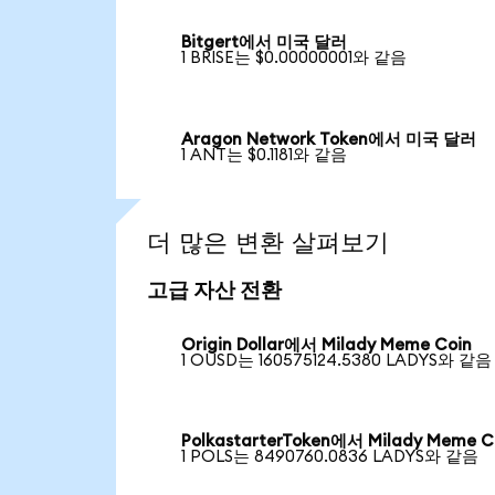
Bitgert에서 미국 달러
1 BRISE는 $0.00000001와 같음
Aragon Network Token에서 미국 달러
1 ANT는 $0.1181와 같음
더 많은 변환 살펴보기
고급 자산 전환
Origin Dollar에서 Milady Meme Coin
1 OUSD는 160575124.5380 LADYS와 같음
PolkastarterToken에서 Milady Meme C
1 POLS는 8490760.0836 LADYS와 같음