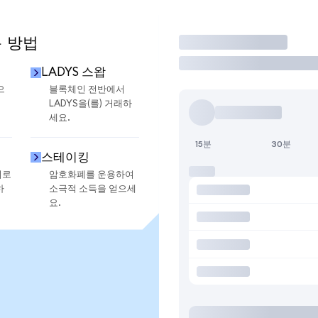
용 방법
거래
LADYS 스왑
으
블록체인 전반에서
LADYS을(를) 거래하
세요.
15분
30분
스테이킹
지로
암호화폐를 운용하여
하
소극적 소득을 얻으세
요.