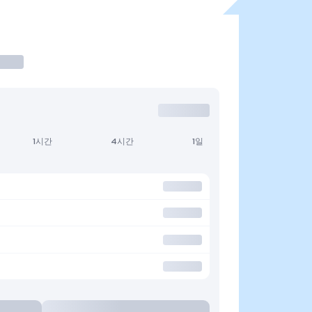
1시간
4시간
1일