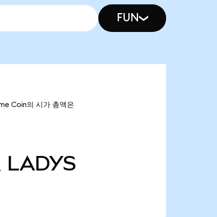
FUN
Meme Coin의 시가 총액은
조
LADYS