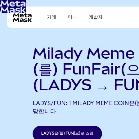
거래
머니
개발자
Milady Meme
(를) FunFair(
(LADYS → FU
LADYS/FUN: 1 MILADY MEME COIN은(
당합니다
LADYS을(를) FUN(으)로 스왑