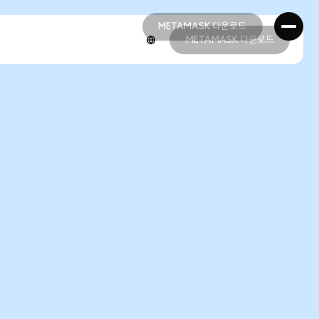
METAMASK 다운로드
METAMASK 다운로드
METAMASK 다운로드
METAMASK 다운로드