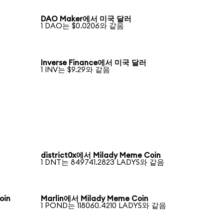
DAO Maker에서 미국 달러
1 DAO는 $0.0206와 같음
Inverse Finance에서 미국 달러
1 INV는 $9.29와 같음
district0x에서 Milady Meme Coin
1 DNT는 849741.2823 LADYS와 같음
oin
Marlin에서 Milady Meme Coin
1 POND는 118060.4210 LADYS와 같음