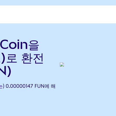
 Coin을
으)로 환전
N)
는) 0.00000147 FUN에 해