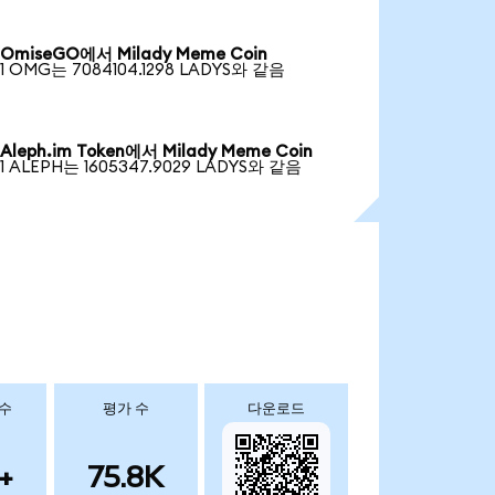
OmiseGO에서 Milady Meme Coin
1 OMG는 7084104.1298 LADYS와 같음
Aleph.im Token에서 Milady Meme Coin
1 ALEPH는 1605347.9029 LADYS와 같음
 수
평가 수
다운로드
+
75.8K