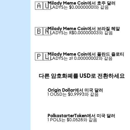
Milady Meme Coin에서 호주 달러
🇦🇺
1 LADYS는 $0.00000001와 같음
Milady Meme Coin에서 브라질 헤알
🇧🇷
1 LADYS는 R$0.00000003와 같음
Milady Meme Coin에서 폴란드 즐로티
🇵🇱
1 LADYS는 zł 0.00000002와 같음
다른 암호화폐를 USD로 전환하세요
Origin Dollar에서 미국 달러
1 OUSD는 $0.9993와 같음
PolkastarterToken에서 미국 달러
1 POLS는 $0.0528와 같음