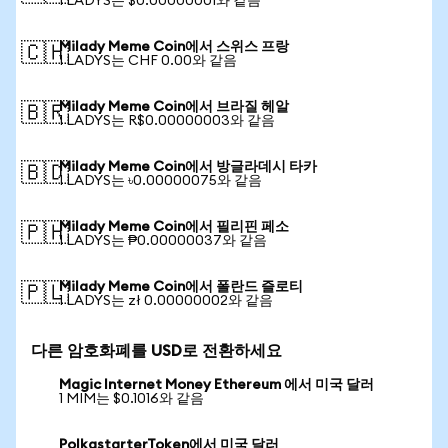
1 LADYS는 $0.00000001와 같음
Milady Meme Coin에서 스위스 프랑
🇨🇭
1 LADYS는 CHF 0.00와 같음
Milady Meme Coin에서 브라질 헤알
🇧🇷
1 LADYS는 R$0.00000003와 같음
Milady Meme Coin에서 방글라데시 타카
🇧🇩
1 LADYS는 ৳0.00000075와 같음
Milady Meme Coin에서 필리핀 페소
🇵🇭
1 LADYS는 ₱0.00000037와 같음
Milady Meme Coin에서 폴란드 즐로티
🇵🇱
1 LADYS는 zł 0.00000002와 같음
다른 암호화폐를 USD로 전환하세요
Magic Internet Money Ethereum 에서 미국 달러
1 MIM는 $0.1016와 같음
PolkastarterToken에서 미국 달러