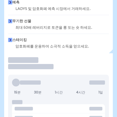
예측
LADYS 및 암호화폐 예측 시장에서 거래하세요.
무기한 선물
최대 50배 레버리지로 토큰을 롱 또는 숏 하세요.
스테이킹
암호화폐를 운용하여 소극적 소득을 얻으세요.
거래
15분
30분
1시간
4시간
1일