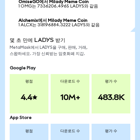
OmiseGO에서 Milady Meme Coin
1 OMG는 7336206.4965 LADYS와 같음
Alchemix에서 Milady Meme Coin
1 ALCX는 318196884.3222 LADYS와 같음
몇 초 만에 LADYS 받기
MetaMask에서 LADYS을 구매, 판매, 거래,
스왑하세요. 가장 신뢰받는 암호화폐 지갑.
Google Play
평점
다운로드 수
평가 수
4.4
10M+
483.8K
App Store
평점
다운로드 수
평가 수