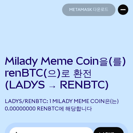
METAMASK 다운로드
METAMASK 다운로드
Milady Meme Coin을(를)
renBTC(으)로 환전
(LADYS → RENBTC)
LADYS/RENBTC: 1 MILADY MEME COIN은(는)
0.00000000 RENBTC에 해당합니다