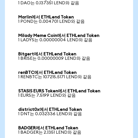
1 DAO는 0.137351 LEND와 같음
Marlin에서 ETHLend Token
1 POND는 0.004701 LEND와 같음
Milady Meme Coin에서 ETHLend Token
1 LADYS는 0.00000004 LEND와 같음
Bitgert에서 ETHLend Token
1 BRISE는 0.00000009 LEND와 같음
renBTC에서 ETHLend Token
1 RENBTC는 107215.5171 LEND와 같음
STASIS EURS Token에서 ETHLend Token
1 EURS는 7.5199 LEND와 같음
district0x에서 ETHLend Token
1 DNT는 0.032336 LEND와 같음
BADGER에서 ETHLend Token
1 BADGER는 2.1351 LEND와 같음