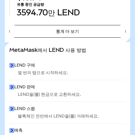
유통 중인 공급량
3594.70만
LEND
통계 더 보기
통계 더 보기
MetaMask에서 LEND 사용 방법
LEND 구매
몇 번의 탭으로 시작하세요.
LEND 판매
LEND을(를) 현금으로 교환하세요.
LEND 스왑
블록체인 전반에서 LEND을(를) 거래하세요.
예측