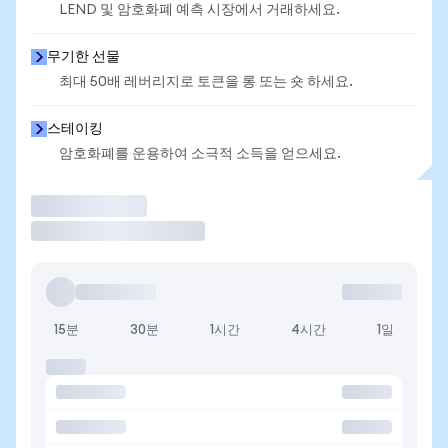
LEND 및 암호화폐 예측 시장에서 거래하세요.
무기한 선물
최대 50배 레버리지로 토큰을 롱 또는 숏 하세요.
스테이킹
암호화폐를 운용하여 소극적 소득을 얻으세요.
거래
15분
30분
1시간
4시간
1일