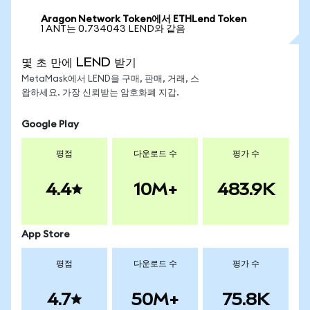
Aragon Network Token에서 ETHLend Token
1 ANT는 0.734043 LEND와 같음
몇 초 만에 LEND 받기
MetaMask에서 LEND을 구매, 판매, 거래, 스
왑하세요. 가장 신뢰받는 암호화폐 지갑.
Google Play
평점
다운로드 수
평가 수
4.4
10M+
483.9K
App Store
평점
다운로드 수
평가 수
4.7
50M+
75.8K