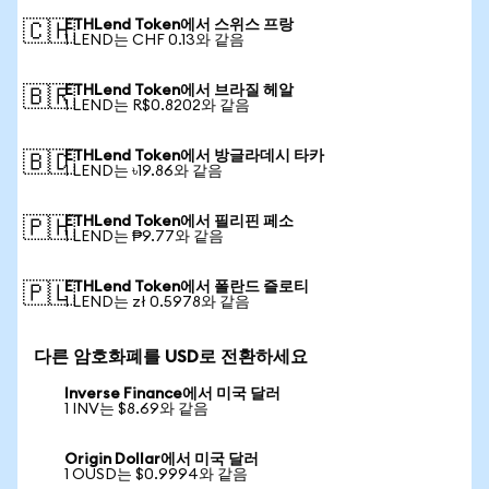
ETHLend Token에서 스위스 프랑
🇨🇭
1 LEND는 CHF 0.13와 같음
ETHLend Token에서 브라질 헤알
🇧🇷
1 LEND는 R$0.8202와 같음
ETHLend Token에서 방글라데시 타카
🇧🇩
1 LEND는 ৳19.86와 같음
ETHLend Token에서 필리핀 페소
🇵🇭
1 LEND는 ₱9.77와 같음
ETHLend Token에서 폴란드 즐로티
🇵🇱
1 LEND는 zł 0.5978와 같음
다른 암호화폐를 USD로 전환하세요
Inverse Finance에서 미국 달러
1 INV는 $8.69와 같음
Origin Dollar에서 미국 달러
1 OUSD는 $0.9994와 같음