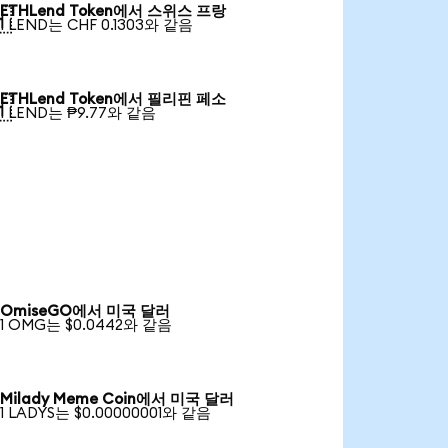
ETHLend Token에서 스위스 프랑

1 LEND는 CHF 0.1303와 같음
ETHLend Token에서 필리핀 페소

1 LEND는 ₱9.77와 같음
OmiseGO에서 미국 달러
1 OMG는 $0.0442와 같음
Milady Meme Coin에서 미국 달러
1 LADYS는 $0.00000001와 같음