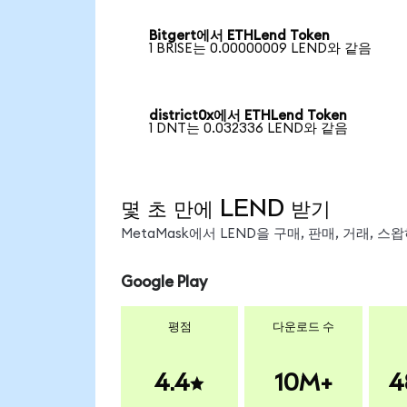
Bitgert에서 ETHLend Token
1 BRISE는 0.00000009 LEND와 같음
district0x에서 ETHLend Token
1 DNT는 0.032336 LEND와 같음
몇 초 만에 LEND 받기
MetaMask에서 LEND을 구매, 판매, 거래, 
Google Play
평점
다운로드 수
4.4
10M+
4