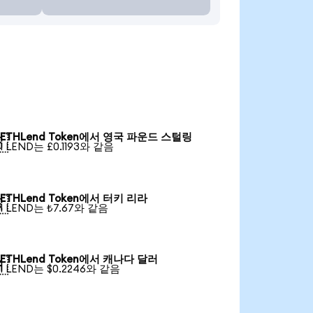
ETHLend Token에서 영국 파운드 스털링

1 LEND는 £0.1193와 같음
ETHLend Token에서 터키 리라

1 LEND는 ₺7.67와 같음
ETHLend Token에서 캐나다 달러

1 LEND는 $0.2246와 같음