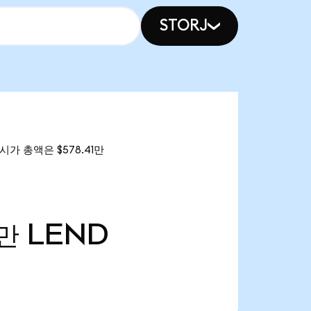
STORJ
 시가 총액은 $578.41만
0만
LEND