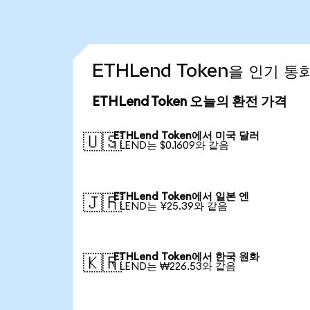
ETHLend Token을 인기 
ETHLend Token 오늘의 환전 가격
ETHLend Token에서 미국 달러
🇺🇸
1 LEND는 $0.1609와 같음
ETHLend Token에서 일본 엔
🇯🇵
1 LEND는 ¥25.39와 같음
ETHLend Token에서 한국 원화
🇰🇷
1 LEND는 ₩226.53와 같음