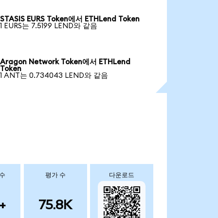
STASIS EURS Token에서 ETHLend Token
1 EURS는 7.5199 LEND와 같음
Aragon Network Token에서 ETHLend
Token
1 ANT는 0.734043 LEND와 같음
 수
평가 수
다운로드
+
75.8K