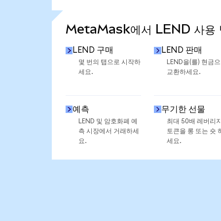
통계 더 보기
MetaMask에서 LEND 사용
LEND 구매
LEND 판매
몇 번의 탭으로 시작하
LEND을(를) 현금
세요.
교환하세요.
예측
무기한 선물
LEND 및 암호화폐 예
최대 50배 레버리
측 시장에서 거래하세
토큰을 롱 또는 숏 
요.
세요.