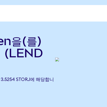
en을(를)
전 (LEND
) 3.5254 STORJ에 해당합니