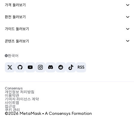
가격 둘러보기
임베디드 지갑
Snaps
비트코인 가격
환전 둘러보기
MetaMask Connect
이더리움 가격
보상
신규
BTC를 USD로 환전
솔라나 가격
가이드 둘러보기
Snaps
보안
ETH를 USD로 환전
BTC 매수
시바이누 가격
USDT를 INR로 환전
콘텐츠 둘러보기
웹3 서비스
고객 지원
ETH 매수
페페 가격
비트코인 지갑
BTC를 USDT로 환전
SOL 매수
채용
테더 가격
솔라나 지갑
한국어
BTC를 INR로 환전
PEPE 매수
연락처
USDC 가격
최고의 암호화폐 카드
ETH를 USDT로 환전
USDT 매수
체인링크 가격
최고의 모바일 암호화폐 지갑
USDT를 PHP로 환전
USDC 매수
Polymarket이란?
BTC를 EUR로 환전
SHIB 매수
Consensys
암호화폐 세금 뉴스
개인정보 처리방침
이용약관
BNB 매수
기여자 라이선스 계약
암호화폐 매수 방법
사이트맵
접근성
비트코인 매도 방법
쿠키 관리
©2026 MetaMask • A Consensys Formation