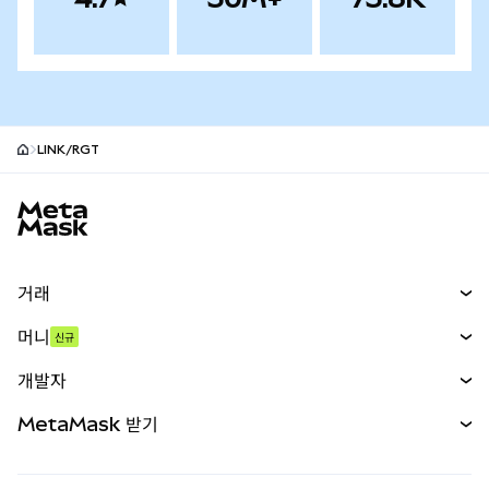
LINK/RGT
MetaMask 사이트 바닥글
거래
스왑
머니
신규
예측 시장
신규
매수
개발자
무기한 선물
신규
카드
문서 보기
MetaMask 받기
실물자산
mUSD
신규
대시보드
Transaction Shield
수익 창출
Smart Accounts Kit
에이전트 지갑
신규