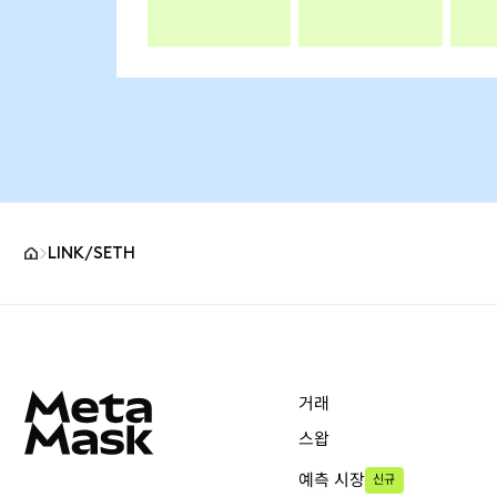
LINK/SETH
MetaMask 사이트 바닥글
거래
스왑
예측 시장
신규