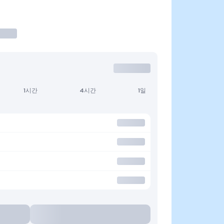
1시간
4시간
1일