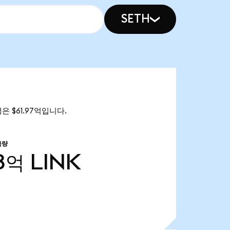
SETH
총액은 $61.97억입니다.
급량
8억
LINK