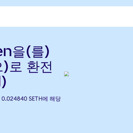
ken을(를)
으)로 환전
)
) 0.024840 SETH에 해당