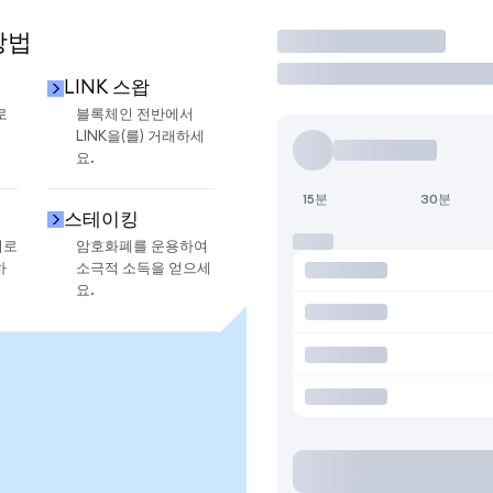
방법
거래
LINK 스왑
로
블록체인 전반에서
LINK을(를) 거래하세
요.
15분
30분
스테이킹
지로
암호화폐를 운용하여
하
소극적 소득을 얻으세
요.