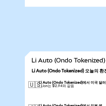
Li Auto (Ondo Tokeni
Li Auto (Ondo Tokenized) 오늘의 
Li Auto (Ondo Tokenized)에서 미국 달러
🇺🇸
1 LIon는 $12.94와 같음
Li Auto (Ondo Tokenized)에서 일본 엔