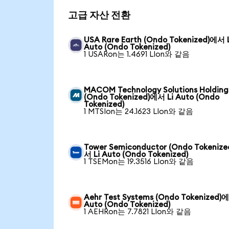
고급 자산 전환
USA Rare Earth (Ondo Tokenized)에서 
Auto (Ondo Tokenized)
1 USARon는 1.4691 LIon와 같음
MACOM Technology Solutions Holding
(Ondo Tokenized)에서 Li Auto (Ondo
Tokenized)
1 MTSIon는 24.1623 LIon와 같음
Tower Semiconductor (Ondo Tokeniz
서 Li Auto (Ondo Tokenized)
1 TSEMon는 19.3516 LIon와 같음
Aehr Test Systems (Ondo Tokenized)에
Auto (Ondo Tokenized)
1 AEHRon는 7.7821 LIon와 같음