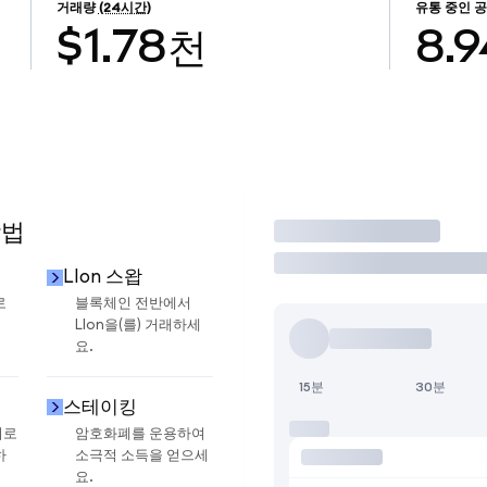
거래량
(24시간)
유통 중인 
$1.78천
8.
방법
거래
LIon 스왑
로
블록체인 전반에서
LIon을(를) 거래하세
요.
15분
30분
스테이킹
지로
암호화폐를 운용하여
하
소극적 소득을 얻으세
요.