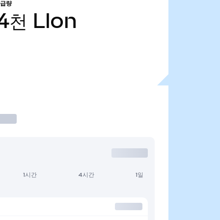
공급량
94천
LIon
1시간
4시간
1일