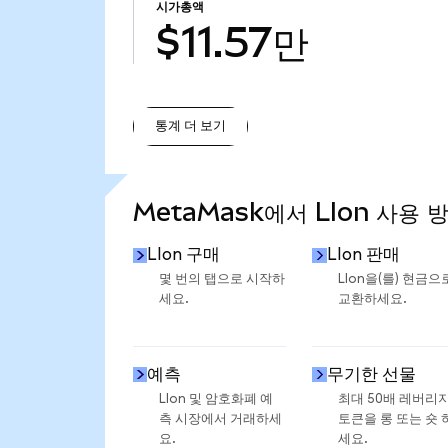
시가총액
$11.57만
통계 더 보기
통계 더 보기
MetaMask에서 LIon 사용 
LIon 구매
LIon 판매
몇 번의 탭으로 시작하
LIon을(를) 현금으
세요.
교환하세요.
예측
무기한 선물
LIon 및 암호화폐 예
최대 50배 레버리
측 시장에서 거래하세
토큰을 롱 또는 숏 
요.
세요.