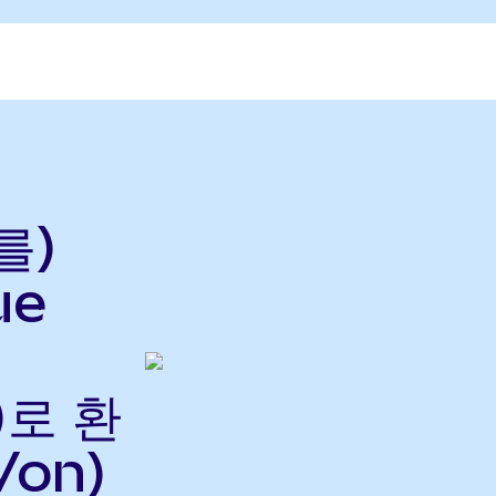
를)
ue
)로 환
Von)