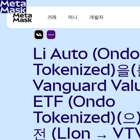
거래
머니
개발자
Li Auto (Ondo
Tokenized)을(
Vanguard Val
ETF (Ondo
Tokenized)(으
전 (LIon → VT