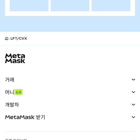
LPT/CVX
MetaMask 사이트 바닥글
거래
스왑
머니
신규
예측 시장
신규
매수
개발자
무기한 선물
신규
카드
문서 보기
MetaMask 받기
실물자산
mUSD
신규
대시보드
Transaction Shield
수익 창출
Smart Accounts Kit
에이전트 지갑
신규