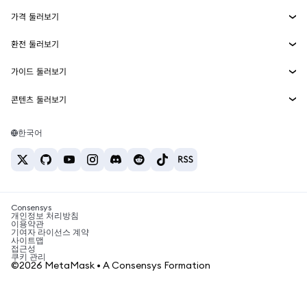
Smart Accounts Kit
에이전트 지갑
신규
가격 둘러보기
임베디드 지갑
Snaps
비트코인 가격
환전 둘러보기
MetaMask Connect
이더리움 가격
보상
신규
BTC를 USD로 환전
솔라나 가격
가이드 둘러보기
Snaps
보안
ETH를 USD로 환전
BTC 매수
시바이누 가격
USDT를 INR로 환전
콘텐츠 둘러보기
웹3 서비스
고객 지원
ETH 매수
페페 가격
비트코인 지갑
BTC를 USDT로 환전
SOL 매수
채용
테더 가격
솔라나 지갑
한국어
BTC를 INR로 환전
PEPE 매수
연락처
USDC 가격
최고의 암호화폐 카드
ETH를 USDT로 환전
USDT 매수
체인링크 가격
최고의 모바일 암호화폐 지갑
USDT를 PHP로 환전
USDC 매수
Polymarket이란?
BTC를 EUR로 환전
SHIB 매수
Consensys
암호화폐 세금 뉴스
개인정보 처리방침
이용약관
BNB 매수
기여자 라이선스 계약
암호화폐 매수 방법
사이트맵
접근성
비트코인 매도 방법
쿠키 관리
©2026 MetaMask • A Consensys Formation