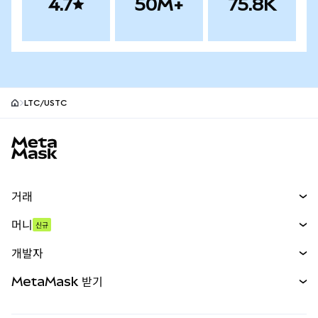
4.7
50M+
75.8K
LTC/USTC
MetaMask 사이트 바닥글
거래
스왑
머니
신규
예측 시장
신규
매수
개발자
무기한 선물
신규
카드
문서 보기
MetaMask 받기
실물자산
mUSD
신규
대시보드
Transaction Shield
수익 창출