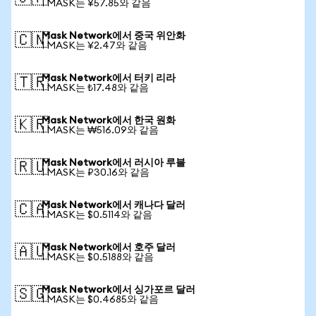
1 MASK는 ¥57.85와 같음
Mask Network에서 중국 위안화
🇨🇳
1 MASK는 ¥2.47와 같음
Mask Network에서 터키 리라
🇹🇷
1 MASK는 ₺17.48와 같음
Mask Network에서 한국 원화
🇰🇷
1 MASK는 ₩516.09와 같음
Mask Network에서 러시아 루블
🇷🇺
1 MASK는 ₽30.16와 같음
Mask Network에서 캐나다 달러
🇨🇦
1 MASK는 $0.5114와 같음
Mask Network에서 호주 달러
🇦🇺
1 MASK는 $0.5188와 같음
Mask Network에서 싱가포르 달러
🇸🇬
1 MASK는 $0.4685와 같음