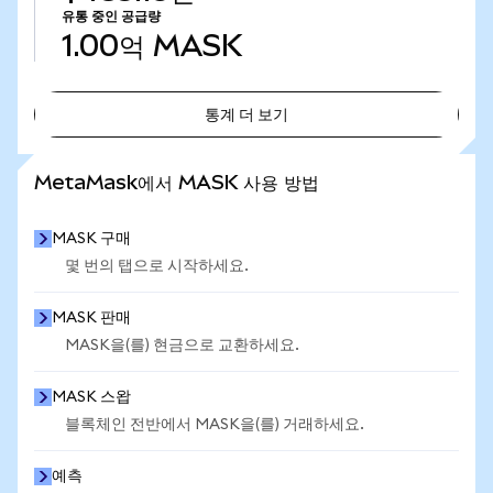
유통 중인 공급량
1.00억
MASK
통계 더 보기
통계 더 보기
MetaMask에서 MASK 사용 방법
MASK 구매
몇 번의 탭으로 시작하세요.
MASK 판매
MASK을(를) 현금으로 교환하세요.
MASK 스왑
블록체인 전반에서 MASK을(를) 거래하세요.
예측