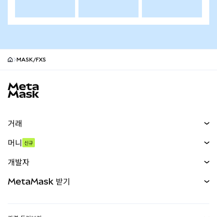
MASK/FXS
MetaMask 사이트 바닥글
거래
스왑
머니
신규
예측 시장
신규
매수
개발자
무기한 선물
신규
카드
문서 보기
MetaMask 받기
실물자산
mUSD
신규
대시보드
Transaction Shield
수익 창출
Smart Accounts Kit
에이전트 지갑
신규