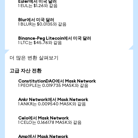
Euler에서 미국 달러
1 EUL는 $1.26와 같음
Blur에서 미국 달러
1 BLUR는 $0.0135와 같음
Binance-Peg Litecoin에서 미국 달러
1 LTC는 $45.76와 같음
더 많은 변환 살펴보기
고급 자산 전환
ConstitutionDAO에서 Mask Network
1 PEOPLE는 0.019735 MASK와 같음
Ankr Network에서 Mask Network
1 ANKR는 0.009540 MASK와 같음
Celo에서 Mask Network
1 CELO는 0.166178 MASK와 같음
Amp에서 Mask Network