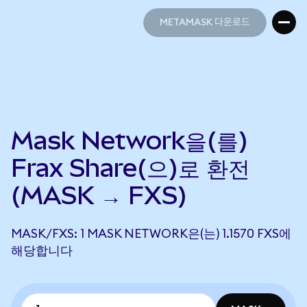
METAMASK 다운로드
METAMASK 다운로드
Mask Network을(를)
Frax Share(으)로 환전
(MASK → FXS)
MASK/FXS: 1 MASK NETWORK은(는) 1.1570 FXS에
해당합니다