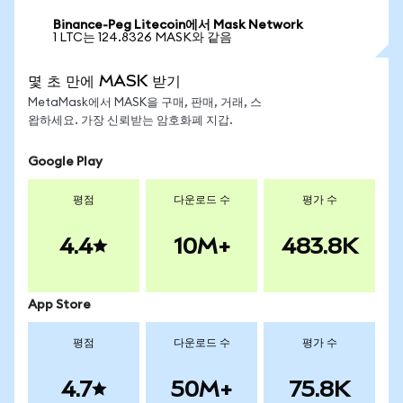
Binance-Peg Litecoin에서 Mask Network
1 LTC는 124.8326 MASK와 같음
몇 초 만에 MASK 받기
MetaMask에서 MASK을 구매, 판매, 거래, 스
왑하세요. 가장 신뢰받는 암호화폐 지갑.
Google Play
평점
다운로드 수
평가 수
4.4
10M+
483.8K
App Store
평점
다운로드 수
평가 수
4.7
50M+
75.8K