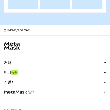
MEME/POPCAT
MetaMask 사이트 바닥글
거래
스왑
머니
신규
예측 시장
신규
매수
개발자
무기한 선물
신규
카드
문서 보기
MetaMask 받기
실물자산
mUSD
신규
대시보드
Transaction Shield
수익 창출
Smart Accounts Kit
에이전트 지갑
신규