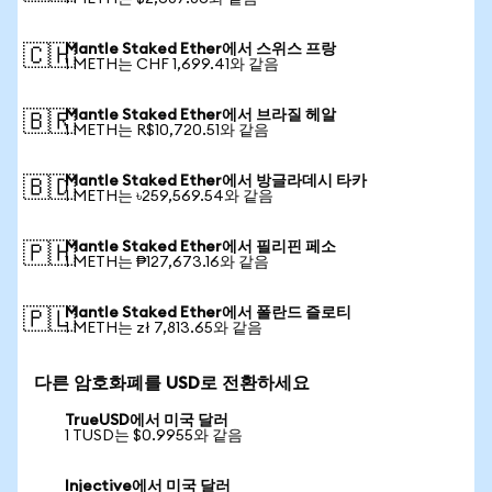
Mantle Staked Ether에서 스위스 프랑
🇨🇭
1 METH는 CHF 1,699.41와 같음
Mantle Staked Ether에서 브라질 헤알
🇧🇷
1 METH는 R$10,720.51와 같음
Mantle Staked Ether에서 방글라데시 타카
🇧🇩
1 METH는 ৳259,569.54와 같음
Mantle Staked Ether에서 필리핀 페소
🇵🇭
1 METH는 ₱127,673.16와 같음
Mantle Staked Ether에서 폴란드 즐로티
🇵🇱
1 METH는 zł 7,813.65와 같음
다른 암호화폐를 USD로 전환하세요
TrueUSD에서 미국 달러
1 TUSD는 $0.9955와 같음
Injective에서 미국 달러