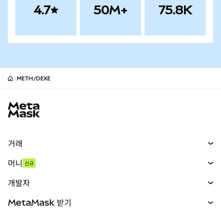
4.7
50M+
75.8K
METH/DEXE
MetaMask 사이트 바닥글
거래
스왑
머니
신규
예측 시장
신규
매수
개발자
무기한 선물
신규
카드
문서 보기
MetaMask 받기
실물자산
mUSD
신규
대시보드
Transaction Shield