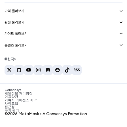
수익 창출
Smart Accounts Kit
에이전트 지갑
신규
가격 둘러보기
임베디드 지갑
Snaps
비트코인 가격
환전 둘러보기
MetaMask Connect
이더리움 가격
보상
신규
BTC를 USD로 환전
솔라나 가격
가이드 둘러보기
Snaps
보안
ETH를 USD로 환전
BTC 매수
시바이누 가격
USDT를 INR로 환전
콘텐츠 둘러보기
웹3 서비스
고객 지원
ETH 매수
페페 가격
비트코인 지갑
BTC를 USDT로 환전
SOL 매수
채용
테더 가격
솔라나 지갑
한국어
BTC를 INR로 환전
PEPE 매수
연락처
USDC 가격
최고의 암호화폐 카드
ETH를 USDT로 환전
USDT 매수
체인링크 가격
최고의 모바일 암호화폐 지갑
USDT를 PHP로 환전
USDC 매수
Polymarket이란?
BTC를 EUR로 환전
SHIB 매수
Consensys
암호화폐 세금 뉴스
개인정보 처리방침
이용약관
BNB 매수
기여자 라이선스 계약
암호화폐 매수 방법
사이트맵
접근성
비트코인 매도 방법
쿠키 관리
©2026 MetaMask • A Consensys Formation