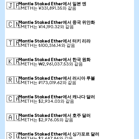
Mantle Staked Ether에서 일본 엔
🇯🇵
1 METH는 ¥331,891.35와 같음
Mantle Staked Ether에서 중국 위안화
🇨🇳
1 METH는 ¥14,190.32와 같음
Mantle Staked Ether에서 터키 리라
🇹🇷
1 METH는 ₺100,316.14와 같음
Mantle Staked Ether에서 한국 원화
🇰🇷
1 METH는 ₩2,961,037.53와 같음
Mantle Staked Ether에서 러시아 루블
🇷🇺
1 METH는 ₽173,019.62와 같음
Mantle Staked Ether에서 캐나다 달러
🇨🇦
1 METH는 $2,934.03와 같음
Mantle Staked Ether에서 호주 달러
🇦🇺
1 METH는 $2,976.05와 같음
Mantle Staked Ether에서 싱가포르 달러
🇸🇬
1 METH는 $2,687.86와 같음