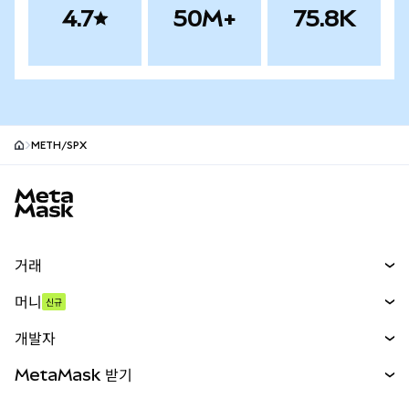
4.7
50M+
75.8K
METH/SPX
MetaMask 사이트 바닥글
거래
스왑
머니
신규
예측 시장
신규
매수
개발자
무기한 선물
신규
카드
문서 보기
MetaMask 받기
실물자산
mUSD
신규
대시보드
Transaction Shield