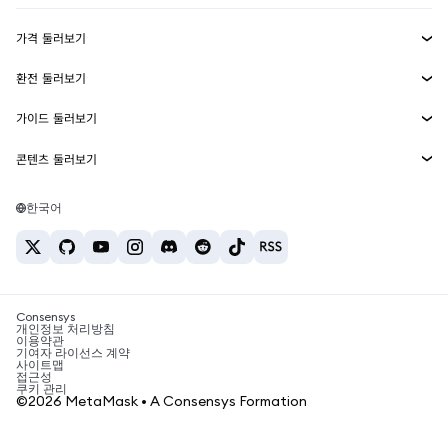
수익 창출
Smart Accounts Kit
에이전트 지갑
신규
가격 둘러보기
임베디드 지갑
Snaps
비트코인 가격
환전 둘러보기
MetaMask Connect
이더리움 가격
보상
신규
BTC를 USD로 환전
솔라나 가격
가이드 둘러보기
Snaps
보안
ETH를 USD로 환전
BTC 매수
시바이누 가격
USDT를 INR로 환전
콘텐츠 둘러보기
웹3 서비스
고객 지원
ETH 매수
페페 가격
비트코인 지갑
BTC를 USDT로 환전
SOL 매수
채용
테더 가격
솔라나 지갑
한국어
BTC를 INR로 환전
PEPE 매수
연락처
USDC 가격
최고의 암호화폐 카드
ETH를 USDT로 환전
USDT 매수
체인링크 가격
최고의 모바일 암호화폐 지갑
USDT를 PHP로 환전
USDC 매수
Polymarket이란?
BTC를 EUR로 환전
SHIB 매수
Consensys
암호화폐 세금 뉴스
개인정보 처리방침
이용약관
BNB 매수
기여자 라이선스 계약
암호화폐 매수 방법
사이트맵
접근성
비트코인 매도 방법
쿠키 관리
©2026 MetaMask • A Consensys Formation