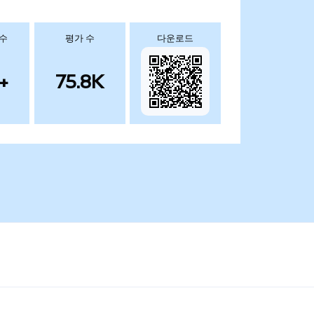
 수
평가 수
다운로드
+
75.8K