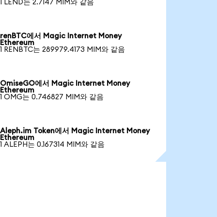
1 LEND는 2.7147 MIM와 같음
renBTC에서 Magic Internet Money
Ethereum
1 RENBTC는 289979.4173 MIM와 같음
OmiseGO에서 Magic Internet Money
Ethereum
1 OMG는 0.746827 MIM와 같음
Aleph.im Token에서 Magic Internet Money
Ethereum
1 ALEPH는 0.167314 MIM와 같음