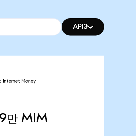
API3
Internet Money
19만
MIM