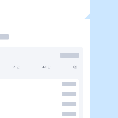
1시간
4시간
1일