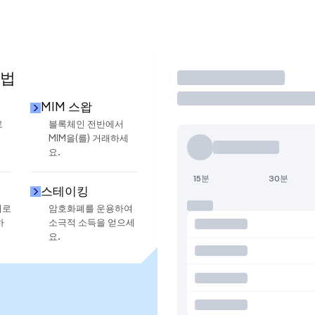
방법
거래
MIM 스왑
로
블록체인 전반에서
MIM을(를) 거래하세
요.
15분
30분
스테이킹
지로
암호화폐를 운용하여
하
소극적 소득을 얻으세
요.