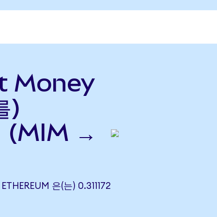
et Money
를)
 (MIM →
ETHEREUM 은(는) 0.311172