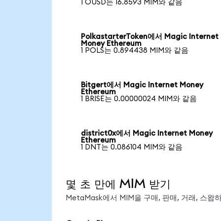
1 OUSD는 16.8593 MIM와 같음
PolkastarterToken에서 Magic Internet
Money Ethereum
1 POLS는 0.894438 MIM와 같음
Bitgert에서 Magic Internet Money
Ethereum
1 BRISE는 0.00000024 MIM와 같음
district0x에서 Magic Internet Money
Ethereum
1 DNT는 0.086104 MIM와 같음
몇 초 만에 MIM 받기
MetaMask에서 MIM을 구매, 판매, 거래, 스