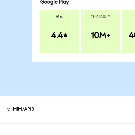
Google Play
평점
다운로드 수
4.4
10M+
4
MIM/API3
MetaMask 사이트 바닥글