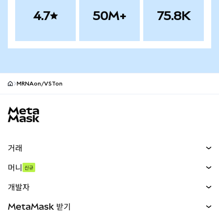
4.7
50M+
75.8K
MRNAon/VSTon
MetaMask 사이트 바닥글
거래
스왑
머니
신규
예측 시장
신규
매수
개발자
무기한 선물
신규
카드
문서 보기
MetaMask 받기
실물자산
mUSD
신규
대시보드
Transaction Shield