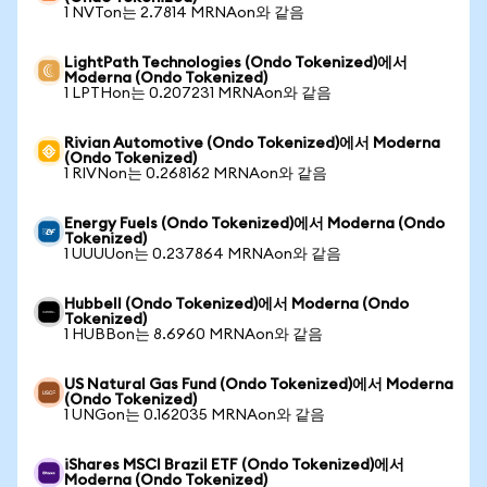
1 NVTon는 2.7814 MRNAon와 같음
LightPath Technologies (Ondo Tokenized)에서
Moderna (Ondo Tokenized)
1 LPTHon는 0.207231 MRNAon와 같음
Rivian Automotive (Ondo Tokenized)에서 Moderna
(Ondo Tokenized)
1 RIVNon는 0.268162 MRNAon와 같음
Energy Fuels (Ondo Tokenized)에서 Moderna (Ondo
Tokenized)
1 UUUUon는 0.237864 MRNAon와 같음
Hubbell (Ondo Tokenized)에서 Moderna (Ondo
Tokenized)
1 HUBBon는 8.6960 MRNAon와 같음
US Natural Gas Fund (Ondo Tokenized)에서 Moderna
(Ondo Tokenized)
1 UNGon는 0.162035 MRNAon와 같음
iShares MSCI Brazil ETF (Ondo Tokenized)에서
Moderna (Ondo Tokenized)