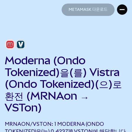
METAMASK 다운로드
METAMASK 다운로드
Moderna (Ondo
Tokenized)을(를) Vistra
(Ondo Tokenized)(으)로
환전 (MRNAon →
VSTon)
MRNAON/VSTON: 1 MODERNA (ONDO
TOKENIZED)은(는) 0.423718 VSTON에 해당합니다