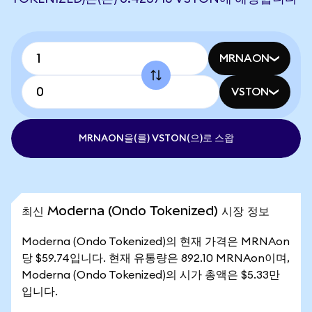
MRNAON
VSTON
MRNAON을(를) VSTON(으)로 스왑
최신 Moderna (Ondo Tokenized) 시장 정보
Moderna (Ondo Tokenized)의 현재 가격은 MRNAon
당 $59.74입니다. 현재 유통량은 892.10 MRNAon이며,
Moderna (Ondo Tokenized)의 시가 총액은 $5.33만
입니다.