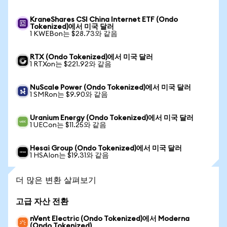
KraneShares CSI China Internet ETF (Ondo
Tokenized)에서 미국 달러
1 KWEBon는 $28.73와 같음
RTX (Ondo Tokenized)에서 미국 달러
1 RTXon는 $221.92와 같음
NuScale Power (Ondo Tokenized)에서 미국 달러
1 SMRon는 $9.90와 같음
Uranium Energy (Ondo Tokenized)에서 미국 달러
1 UECon는 $11.25와 같음
Hesai Group (Ondo Tokenized)에서 미국 달러
1 HSAIon는 $19.31와 같음
더 많은 변환 살펴보기
고급 자산 전환
nVent Electric (Ondo Tokenized)에서 Moderna
(Ondo Tokenized)