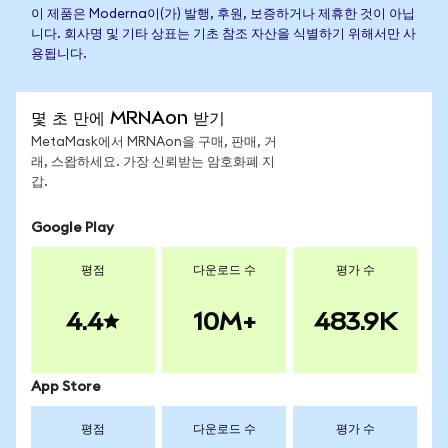
이 제품은 Moderna이(가) 발행, 후원, 보증하거나 제휴한 것이 아닙
니다. 회사명 및 기타 상표는 기초 참조 자산을 식별하기 위해서만 사
용됩니다.
몇 초 만에 MRNAon 받기
MetaMask에서 MRNAon을 구매, 판매, 거
래, 스왑하세요. 가장 신뢰받는 암호화폐 지
갑.
Google Play
평점
다운로드 수
평가 수
4.4
10M+
483.9K
App Store
평점
다운로드 수
평가 수