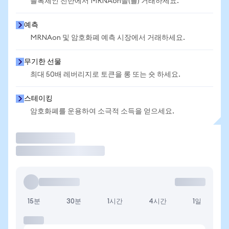
블록체인 전반에서 MRNAon을(를) 거래하세요.
예측
MRNAon 및 암호화폐 예측 시장에서 거래하세요.
무기한 선물
최대 50배 레버리지로 토큰을 롱 또는 숏 하세요.
스테이킹
암호화폐를 운용하여 소극적 소득을 얻으세요.
거래
15분
30분
1시간
4시간
1일