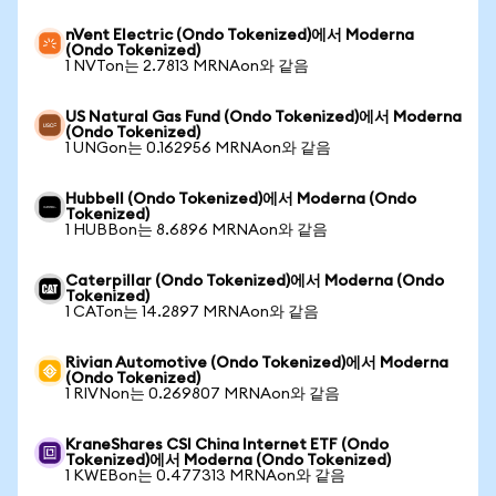
nVent Electric (Ondo Tokenized)에서 Moderna
(Ondo Tokenized)
1 NVTon는 2.7813 MRNAon와 같음
US Natural Gas Fund (Ondo Tokenized)에서 Moderna
(Ondo Tokenized)
1 UNGon는 0.162956 MRNAon와 같음
Hubbell (Ondo Tokenized)에서 Moderna (Ondo
Tokenized)
1 HUBBon는 8.6896 MRNAon와 같음
Caterpillar (Ondo Tokenized)에서 Moderna (Ondo
Tokenized)
1 CATon는 14.2897 MRNAon와 같음
Rivian Automotive (Ondo Tokenized)에서 Moderna
(Ondo Tokenized)
1 RIVNon는 0.269807 MRNAon와 같음
KraneShares CSI China Internet ETF (Ondo
Tokenized)에서 Moderna (Ondo Tokenized)
1 KWEBon는 0.477313 MRNAon와 같음