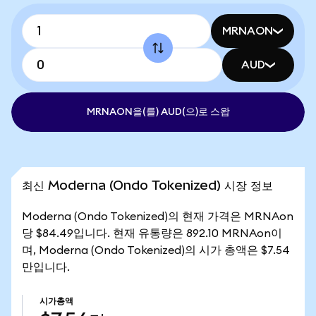
MRNAON
AUD
MRNAON을(를) AUD(으)로 스왑
최신 Moderna (Ondo Tokenized) 시장 정보
Moderna (Ondo Tokenized)의 현재 가격은 MRNAon
당 $84.49입니다. 현재 유통량은 892.10 MRNAon이
며, Moderna (Ondo Tokenized)의 시가 총액은 $7.54
만입니다.
시가총액